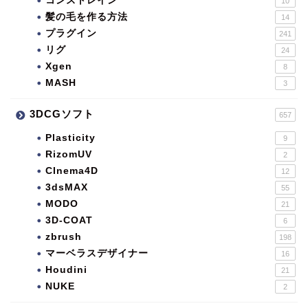
コンストレイン
10
髪の毛を作る方法
14
プラグイン
241
リグ
24
Xgen
8
MASH
3
3DCGソフト
657
Plasticity
9
RizomUV
2
CInema4D
12
3dsMAX
55
MODO
21
3D-COAT
6
zbrush
198
マーベラスデザイナー
16
Houdini
21
NUKE
2