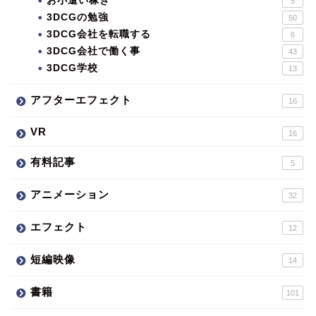
お小遣い稼ぎ
5
3DCGの勉強
50
3DCG会社を転職する
6
3DCG会社で働く事
43
3DCG学校
13
アフターエフェクト
16
VR
16
有料記事
5
アニメーション
32
エフェクト
12
短編映像
14
書籍
101