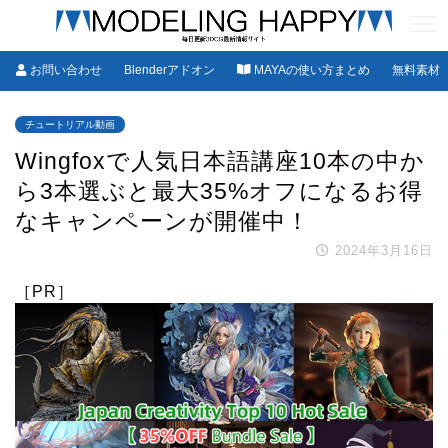
お問い合わせ
Blenderアドオン
MAYAの使い方まとめ
無料素材
チュートリアル動画
Wingfoxで人気日本語講座10本の中か
ら3本選ぶと最大35%オフになるお得
なキャンペーンが開催中！
2024年3月16日
［PR］