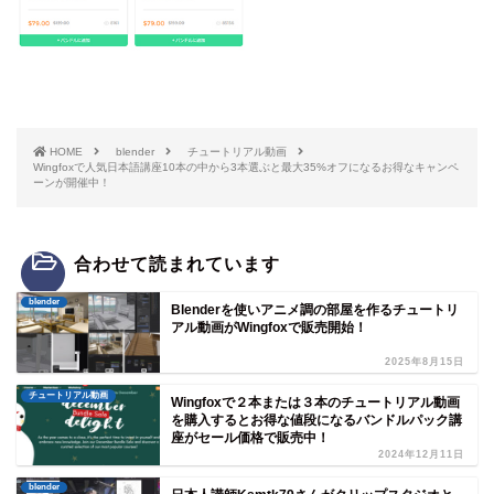
HOME
blender
チュートリアル動画
Wingfoxで人気日本語講座10本の中から3本選ぶと最大35%オフになるお得なキャンペ
ーンが開催中！
合わせて読まれています
blender
Blenderを使いアニメ調の部屋を作るチュートリ
アル動画がWingfoxで販売開始！
2025年8月15日
チュートリアル動画
Wingfoxで２本または３本のチュートリアル動画
を購入するとお得な値段になるバンドルパック講
座がセール価格で販売中！
2024年12月11日
blender