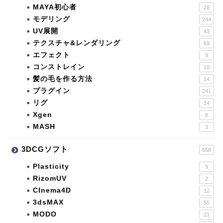
MAYA初心者
28
モデリング
244
UV展開
43
テクスチャ&レンダリング
69
エフェクト
9
コンストレイン
10
髪の毛を作る方法
14
プラグイン
241
リグ
24
Xgen
8
MASH
3
3DCGソフト
658
Plasticity
9
RizomUV
2
CInema4D
12
3dsMAX
55
MODO
21