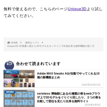
無料で使えるので、こちらのページ
Unique3D
より試し
てみてください。
HOME
便利なソフト
Unique3D 2D画像１枚から3Dモデルをオンラインで作成出来る無料機能の使い方
合わせて読まれています
便利なソフト
Adobe MAX Sneaks AIが自動でやってくれる10
個の新機能まとめ
2022年10月21日
無料素材
vertebres 博物館にある41種類の骨をwebブラウ
ザ上で3Dモデルをぐりぐり回したり、２つの骨を
比較して部位を見たり出来る無料サイト
2024年4月8日