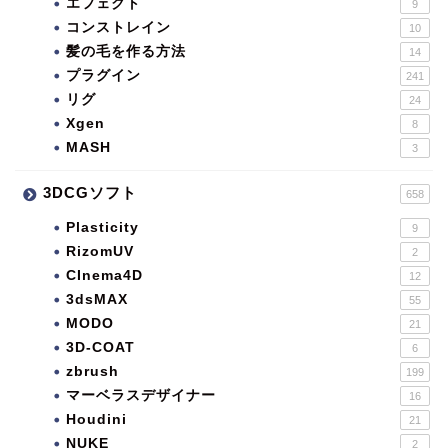
エフェクト
9
コンストレイン
10
髪の毛を作る方法
14
プラグイン
241
リグ
24
Xgen
8
MASH
3
3DCGソフト
658
Plasticity
9
RizomUV
2
CInema4D
12
3dsMAX
55
MODO
21
3D-COAT
6
zbrush
199
マーベラスデザイナー
16
Houdini
21
NUKE
2