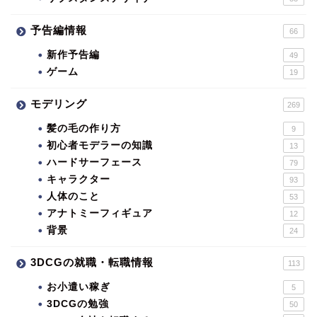
予告編情報
66
新作予告編
49
ゲーム
19
モデリング
269
髪の毛の作り方
9
初心者モデラーの知識
13
ハードサーフェース
79
キャラクター
93
人体のこと
53
アナトミーフィギュア
12
背景
24
3DCGの就職・転職情報
113
お小遣い稼ぎ
5
3DCGの勉強
50