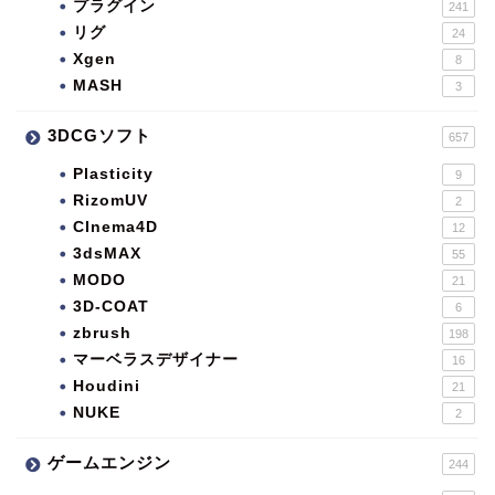
プラグイン
241
リグ
24
Xgen
8
MASH
3
3DCGソフト
657
Plasticity
9
RizomUV
2
CInema4D
12
3dsMAX
55
MODO
21
3D-COAT
6
zbrush
198
マーベラスデザイナー
16
Houdini
21
NUKE
2
ゲームエンジン
244