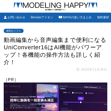
お問い合わせ
Blenderアドオン
MAYAの使い方まとめ
無料素材
便利なソフト
動画編集から音声編集まで便利になる
UniConverter16はAI機能がパワーア
ップ！各機能の操作方法も詳しく紹
介！
2024年11月26日
［PR］