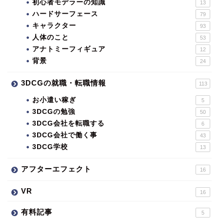
初心者モデラーの知識
13
ハードサーフェース
79
キャラクター
93
人体のこと
53
アナトミーフィギュア
12
背景
24
3DCGの就職・転職情報
113
お小遣い稼ぎ
5
3DCGの勉強
50
3DCG会社を転職する
6
3DCG会社で働く事
43
3DCG学校
13
アフターエフェクト
16
VR
16
有料記事
5