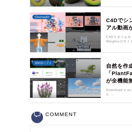
CInema4D
C4Dで
アル動画が
C4Dスタイル
Wingfoxの
3DCGソフト
自然を作
「Plant
が全機能
Download e-o
た …
COMMENT