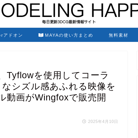
derアドオン
MAYAの使い方まとめ
無料素材
FD、Tyflowを使用してコーラ
うなシズル感あふれる映像を
動画がWingfoxで販売開
2025年4月10日