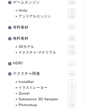
ゲームエンジン
244
Unity
38
アンリアルエンジン
208
有料素材
84
無料素材
295
3Dモデル
131
テクスチャ-マテリアル
118
HDRI
21
テクスチャ関連
362
InstaMat
7
イラストレーター
14
Quixel
3
Substance 3D Sampler
14
Photoshop
130