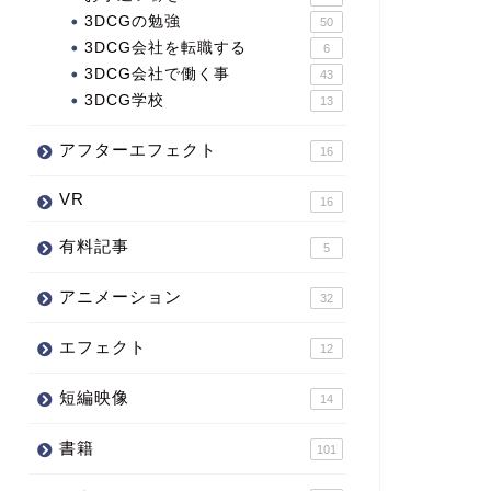
3DCGの勉強
50
3DCG会社を転職する
6
3DCG会社で働く事
43
3DCG学校
13
アフターエフェクト
16
VR
16
有料記事
5
アニメーション
32
エフェクト
12
短編映像
14
書籍
101