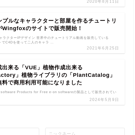
2020年8月11日
シンプルなキャラクターと部屋を作るチュートリ
Wingfoxのサイトで販売開始！
キャラクターIPデザイン 世界中のチュートリアル動画を販売している
サイトでC4Dを使って二人のキャラ …
2021年6月25日
成出来る「VUE」植物作成出来る
Factory」植物ライブラリの「PlantCatalog」
無料で商用利用可能になりました
n software Products for Free e-on softwareの製品として販売されてい
2024年5月9日