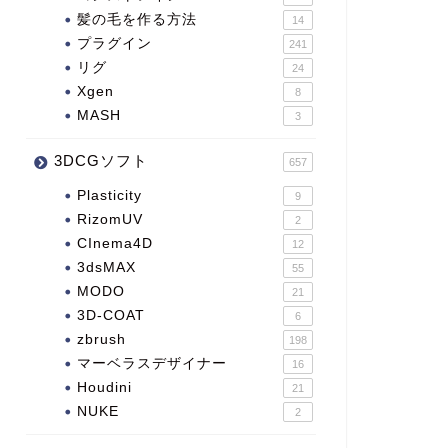
髪の毛を作る方法
14
プラグイン
241
リグ
24
Xgen
8
MASH
3
3DCGソフト
657
Plasticity
9
RizomUV
2
CInema4D
12
3dsMAX
55
MODO
21
3D-COAT
6
zbrush
198
マーベラスデザイナー
16
Houdini
21
NUKE
2