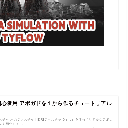
er初心者用 アボガドを１から作るチュートリアル
チャ 木のテクスチャ HDRIテクスチャ Blenderを使ってリアルなアボカ
法を紹介してい …