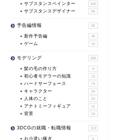
サブスタンスペインター
100
サブスタンスデザイナー
88
予告編情報
66
新作予告編
49
ゲーム
19
モデリング
269
髪の毛の作り方
9
初心者モデラーの知識
13
ハードサーフェース
79
キャラクター
93
人体のこと
53
アナトミーフィギュア
12
背景
24
3DCGの就職・転職情報
113
お小遣い稼ぎ
5