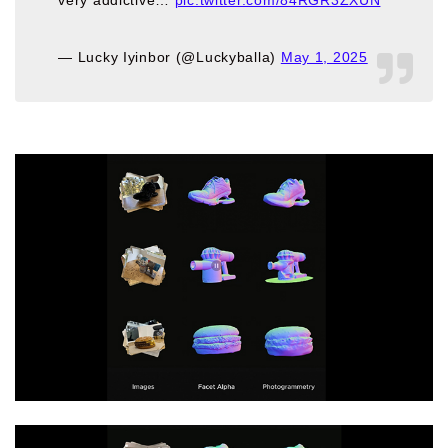
very addictive…
pic.twitter.com/84RGR3ZXUN
— Lucky Iyinbor (@Luckyballa)
May 1, 2025