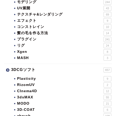
モデリング
244
UV展開
43
テクスチャ&レンダリング
69
エフェクト
9
コンストレイン
10
髪の毛を作る方法
14
プラグイン
241
リグ
24
Xgen
8
MASH
3
3DCGソフト
657
Plasticity
9
RizomUV
2
CInema4D
12
3dsMAX
55
MODO
21
3D-COAT
6
zbrush
198