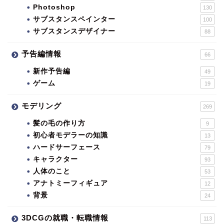
Photoshop
130
サブスタンスペインター
100
サブスタンスデザイナー
88
予告編情報
66
新作予告編
49
ゲーム
19
モデリング
269
髪の毛の作り方
9
初心者モデラーの知識
13
ハードサーフェース
79
キャラクター
93
人体のこと
53
アナトミーフィギュア
12
背景
24
3DCGの就職・転職情報
113