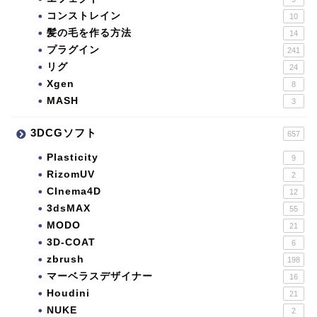
コンストレイン
10
髪の毛を作る方法
14
プラグイン
241
リグ
24
Xgen
8
MASH
3
3DCGソフト
657
Plasticity
9
RizomUV
2
CInema4D
12
3dsMAX
55
MODO
21
3D-COAT
6
zbrush
198
マーベラスデザイナー
16
Houdini
21
NUKE
2