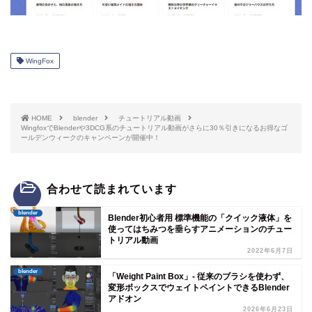
WingFox
HOME
blender
チュートリアル動画
WingfoxでBlenderや3DCG系のチュートリアル動画がさらに30％引きになるお得なゴ
ールデンウィークのキャンペーンが開催中！
合わせて読まれています
blender
Blender初心者用 標準機能の「クイック液体」を
使ってはちみつを垂らすアニメーションのチュー
トリアル動画
2022年6月7日
blender
「Weight Paint Box」- 従来のブラシを使わず、
変形ボックスでウェイトペイントできるBlender
アドオン
2026年6月23日