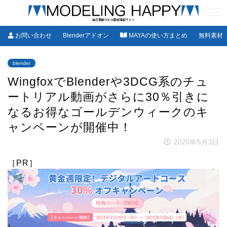
お問い合わせ
Blenderアドオン
MAYAの使い方まとめ
無料素材
blender
WingfoxでBlenderや3DCG系のチュ
ートリアル動画がさらに30％引きに
なるお得なゴールデンウィークのキ
ャンペーンが開催中！
2025年5月3日
［PR］