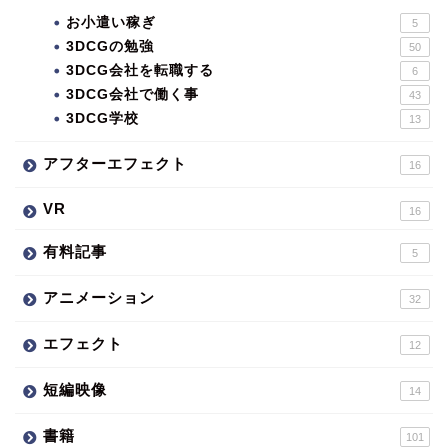
お小遣い稼ぎ
5
3DCGの勉強
50
3DCG会社を転職する
6
3DCG会社で働く事
43
3DCG学校
13
アフターエフェクト
16
VR
16
有料記事
5
アニメーション
32
エフェクト
12
短編映像
14
書籍
101