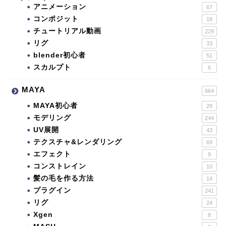
アニメーション
67
コンポジット
18
チュートリアル動画
229
リグ
33
blender初心者
51
スカルプト
6
MAYA
664
MAYA初心者
28
モデリング
244
UV展開
43
テクスチャ&レンダリング
69
エフェクト
9
コンストレイン
10
髪の毛を作る方法
14
プラグイン
241
リグ
24
Xgen
8