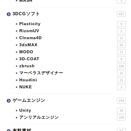
MASH
3
3DCGソフト
657
Plasticity
9
RizomUV
2
CInema4D
12
3dsMAX
55
MODO
21
3D-COAT
6
zbrush
198
マーベラスデザイナー
16
Houdini
21
NUKE
2
ゲームエンジン
244
Unity
38
アンリアルエンジン
208
有料素材
84