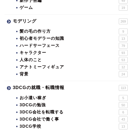
新作予告編
49
ゲーム
19
モデリング
269
髪の毛の作り方
9
初心者モデラーの知識
13
ハードサーフェース
79
キャラクター
93
人体のこと
53
アナトミーフィギュア
12
背景
24
3DCGの就職・転職情報
113
お小遣い稼ぎ
5
3DCGの勉強
50
3DCG会社を転職する
6
3DCG会社で働く事
43
3DCG学校
13