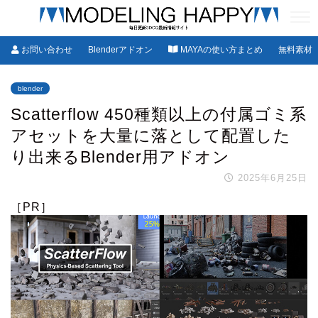
お問い合わせ
Blenderアドオン
MAYAの使い方まとめ
無料素材
blender
Scatterflow 450種類以上の付属ゴミ系
アセットを大量に落として配置した
り出来るBlender用アドオン
2025年6月25日
［PR］