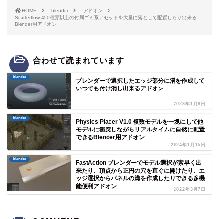
HOME
blender
アドオン
Scatterflow 450種類以上の付属ゴミ系アセットを大量に落として配置したり出来る
Blender用アドオン
合わせて読まれています
blender
ブレンダーで選択したエッジ部分に溝を作成して
いつでも付け消し出来るアドオン
2023年1月8日
blender
Physics Placer V1.0 複数モデルを一塊にして他
モデルに衝突しながらリアルタイムに自然に配置
できるBlender用アドオン
2024年1月15日
blender
FastAction ブレンダーでモデル選択が素早く出
来たり、頂点から正円の穴を直ぐに開けたり、エ
ッジ選択からパネルの溝を作成したりできる多機
能便利アドオン
2022年3月7日