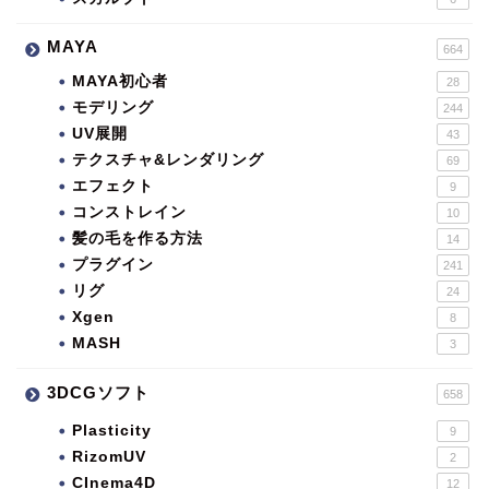
MAYA
664
MAYA初心者
28
モデリング
244
UV展開
43
テクスチャ&レンダリング
69
エフェクト
9
コンストレイン
10
髪の毛を作る方法
14
プラグイン
241
リグ
24
Xgen
8
MASH
3
3DCGソフト
658
Plasticity
9
RizomUV
2
CInema4D
12