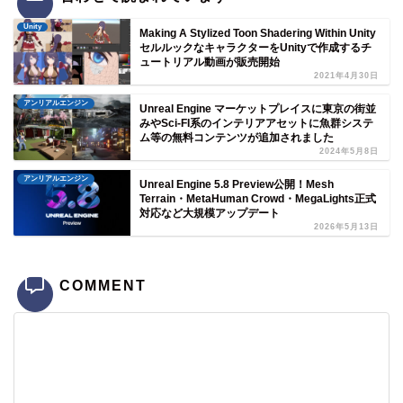
Unity
Making A Stylized Toon Shadering Within Unity
セルルックなキャラクターをUnityで作成するチ
ュートリアル動画が販売開始
2021年4月30日
アンリアルエンジン
Unreal Engine マーケットプレイスに東京の街並
みやSci-FI系のインテリアアセットに魚群システ
ム等の無料コンテンツが追加されました
2024年5月8日
アンリアルエンジン
Unreal Engine 5.8 Preview公開！Mesh
Terrain・MetaHuman Crowd・MegaLights正式
対応など大規模アップデート
2026年5月13日
COMMENT