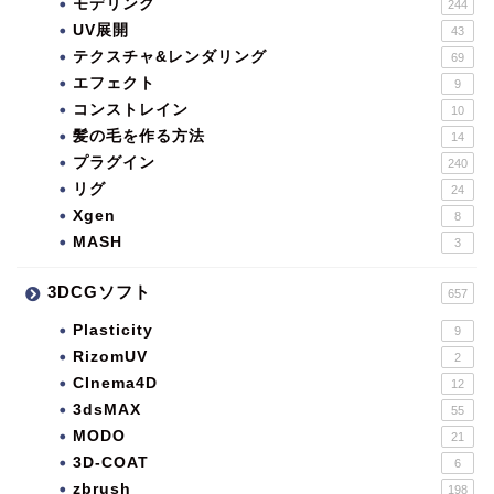
モデリング
244
UV展開
43
テクスチャ&レンダリング
69
エフェクト
9
コンストレイン
10
髪の毛を作る方法
14
プラグイン
240
リグ
24
Xgen
8
MASH
3
3DCGソフト
657
Plasticity
9
RizomUV
2
CInema4D
12
3dsMAX
55
MODO
21
3D-COAT
6
zbrush
198