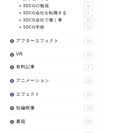
3DCGの勉強
50
3DCG会社を転職する
6
3DCG会社で働く事
43
3DCG学校
13
アフターエフェクト
16
VR
16
有料記事
5
アニメーション
32
エフェクト
12
短編映像
14
書籍
101