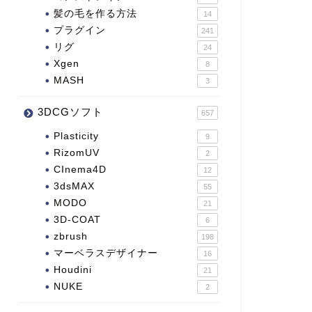
髪の毛を作る方法
14
プラグイン
241
リグ
24
Xgen
8
MASH
3
3DCGソフト
657
Plasticity
9
RizomUV
2
CInema4D
12
3dsMAX
55
MODO
21
3D-COAT
6
zbrush
198
マーベラスデザイナー
16
Houdini
21
NUKE
2