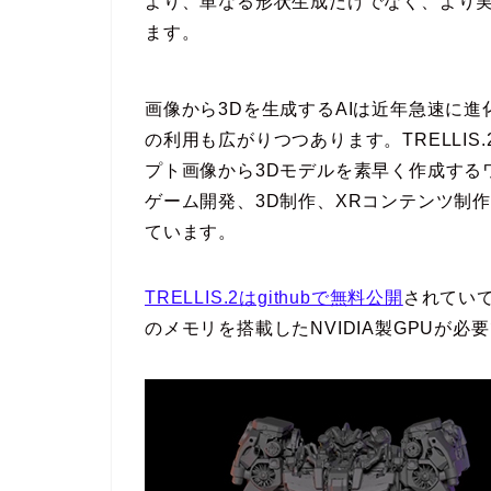
より、単なる形状生成だけでなく、より実
ます。
画像から3Dを生成するAIは近年急速に
の利用も広がりつつあります。TRELLI
プト画像から3Dモデルを素早く作成する
ゲーム開発、3D制作、XRコンテンツ制
ています。
TRELLIS.2はgithubで無料公開
されていて
のメモリを搭載したNVIDIA製GPUが必