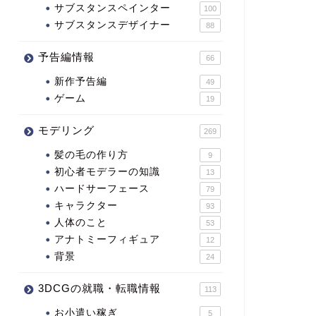
サブスタンスペインター
100
サブスタンスデザイナー
88
予告編情報
66
新作予告編
49
ゲーム
19
モデリング
269
髪の毛の作り方
9
初心者モデラーの知識
13
ハードサーフェース
79
キャラクター
93
人体のこと
53
アナトミーフィギュア
12
背景
24
3DCGの就職・転職情報
113
お小遣い稼ぎ
5