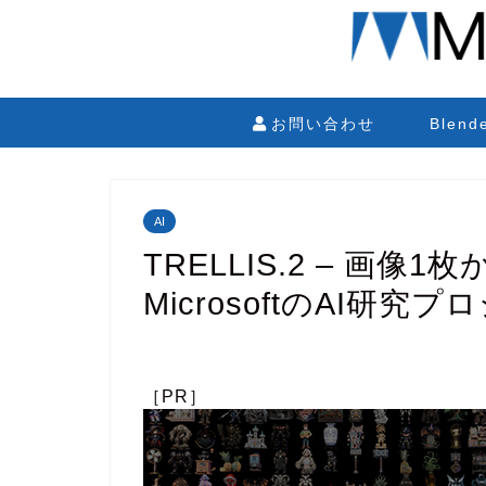
お問い合わせ
Blen
AI
TRELLIS.2 – 画
MicrosoftのAI研
［PR］