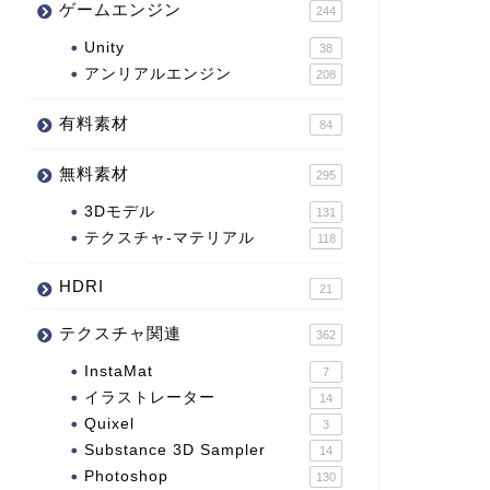
ゲームエンジン
244
Unity
38
アンリアルエンジン
208
有料素材
84
無料素材
295
3Dモデル
131
テクスチャ-マテリアル
118
HDRI
21
テクスチャ関連
362
InstaMat
7
イラストレーター
14
Quixel
3
Substance 3D Sampler
14
Photoshop
130