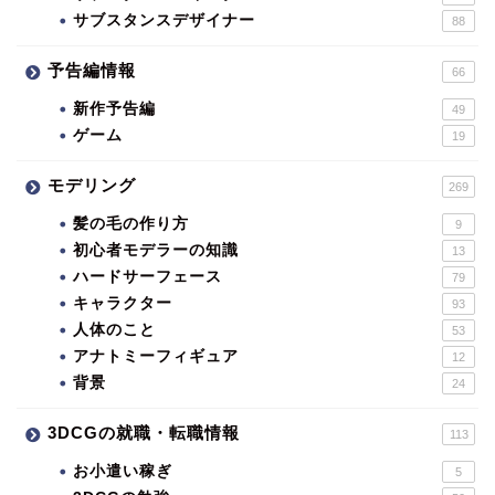
サブスタンスデザイナー
88
予告編情報
66
新作予告編
49
ゲーム
19
モデリング
269
髪の毛の作り方
9
初心者モデラーの知識
13
ハードサーフェース
79
キャラクター
93
人体のこと
53
アナトミーフィギュア
12
背景
24
3DCGの就職・転職情報
113
お小遣い稼ぎ
5