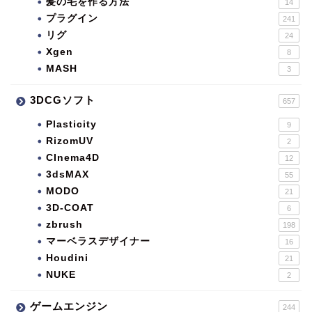
髪の毛を作る方法
14
プラグイン
241
リグ
24
Xgen
8
MASH
3
3DCGソフト
657
Plasticity
9
RizomUV
2
CInema4D
12
3dsMAX
55
MODO
21
3D-COAT
6
zbrush
198
マーベラスデザイナー
16
Houdini
21
NUKE
2
ゲームエンジン
244