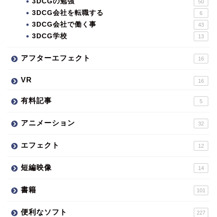
3DCGの勉強
50
3DCG会社を転職する
6
3DCG会社で働く事
43
3DCG学校
13
アフターエフェクト
16
VR
16
有料記事
5
アニメーション
32
エフェクト
12
短編映像
14
書籍
101
便利なソフト
227