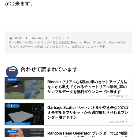
が出来ます。
HOME
blender
アドオン
Graft-Blenderでレンダリングすると自動的にBeauty、Raw、ObjectID、MaterialIDの
入ったPSDデータを作成してくれるアドオン 先着50ダウンロード無料
合わせて読まれています
blender
Blenderでリアルな挙動の車のセットアップ方法
を１から教えてくれるチュートリアル動画_車の
サンプルデータを無料ダウンロード出来ます
2022年8月5日
アドオン
Garbage Scatter ペットボトルや空き缶などのゴ
ミモデルをプリセットから選び散乱させれるブレ
ンダー用アドオン
2022年4月1日
blender
Random Head Generator ブレンダーで127種類