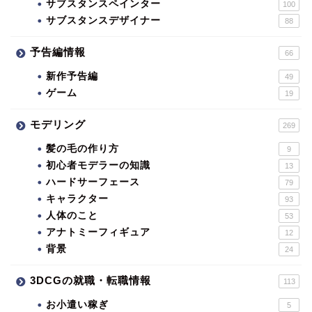
サブスタンスペインター
100
サブスタンスデザイナー
88
予告編情報
66
新作予告編
49
ゲーム
19
モデリング
269
髪の毛の作り方
9
初心者モデラーの知識
13
ハードサーフェース
79
キャラクター
93
人体のこと
53
アナトミーフィギュア
12
背景
24
3DCGの就職・転職情報
113
お小遣い稼ぎ
5