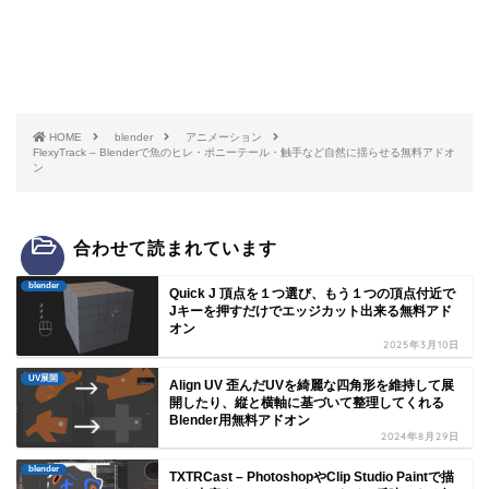
HOME
blender
アニメーション
FlexyTrack – Blenderで魚のヒレ・ポニーテール・触手など自然に揺らせる無料アドオ
ン
合わせて読まれています
blender
Quick J 頂点を１つ選び、もう１つの頂点付近で
Jキーを押すだけでエッジカット出来る無料アド
オン
2025年3月10日
UV展開
Align UV 歪んだUVを綺麗な四角形を維持して展
開したり、縦と横軸に基づいて整理してくれる
Blender用無料アドオン
2024年8月29日
blender
TXTRCast – PhotoshopやClip Studio Paintで描