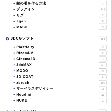
髪の毛を作る方法
14
プラグイン
241
リグ
24
Xgen
8
MASH
3
3DCGソフト
658
Plasticity
9
RizomUV
2
CInema4D
12
3dsMAX
55
MODO
21
3D-COAT
6
zbrush
199
マーベラスデザイナー
16
Houdini
21
NUKE
2