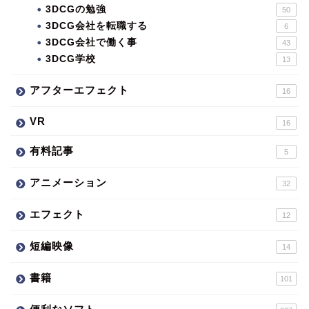
3DCGの勉強
50
3DCG会社を転職する
6
3DCG会社で働く事
43
3DCG学校
13
アフターエフェクト
16
VR
16
有料記事
5
アニメーション
32
エフェクト
12
短編映像
14
書籍
101