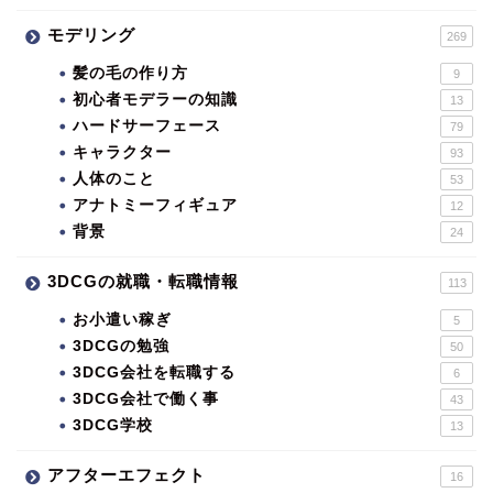
モデリング
269
髪の毛の作り方
9
初心者モデラーの知識
13
ハードサーフェース
79
キャラクター
93
人体のこと
53
アナトミーフィギュア
12
背景
24
3DCGの就職・転職情報
113
お小遣い稼ぎ
5
3DCGの勉強
50
3DCG会社を転職する
6
3DCG会社で働く事
43
3DCG学校
13
アフターエフェクト
16