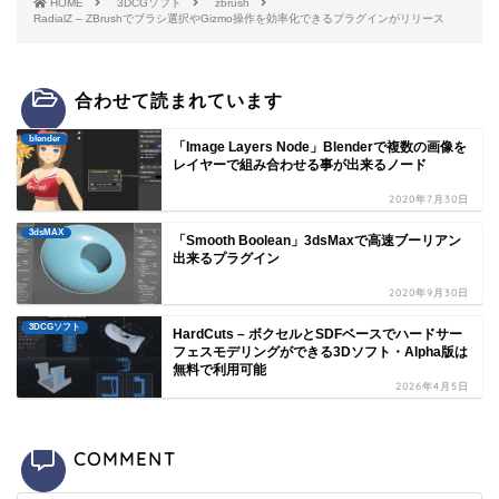
HOME
3DCGソフト
zbrush
RadialZ – ZBrushでブラシ選択やGizmo操作を効率化できるプラグインがリリース
合わせて読まれています
blender
「Image Layers Node」Blenderで複数の画像を
レイヤーで組み合わせる事が出来るノード
2020年7月30日
3dsMAX
「Smooth Boolean」3dsMaxで高速ブーリアン
出来るプラグイン
2020年9月30日
3DCGソフト
HardCuts – ボクセルとSDFベースでハードサー
フェスモデリングができる3Dソフト・Alpha版は
無料で利用可能
2026年4月5日
COMMENT