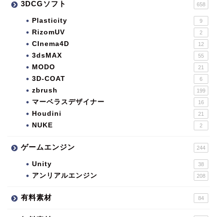
3DCGソフト
658
Plasticity
9
RizomUV
2
CInema4D
12
3dsMAX
55
MODO
21
3D-COAT
6
zbrush
199
マーベラスデザイナー
16
Houdini
21
NUKE
2
ゲームエンジン
244
Unity
38
アンリアルエンジン
208
有料素材
84