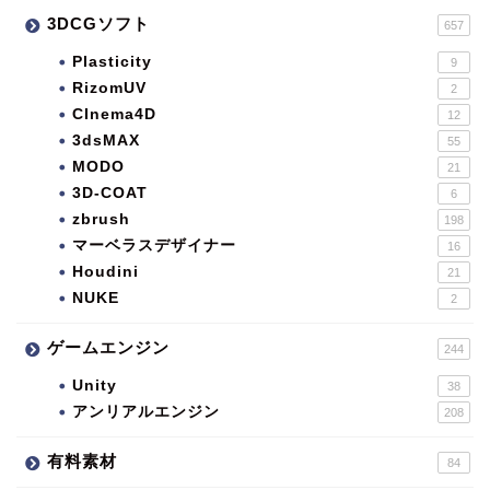
3DCGソフト
657
Plasticity
9
RizomUV
2
CInema4D
12
3dsMAX
55
MODO
21
3D-COAT
6
zbrush
198
マーベラスデザイナー
16
Houdini
21
NUKE
2
ゲームエンジン
244
Unity
38
アンリアルエンジン
208
有料素材
84