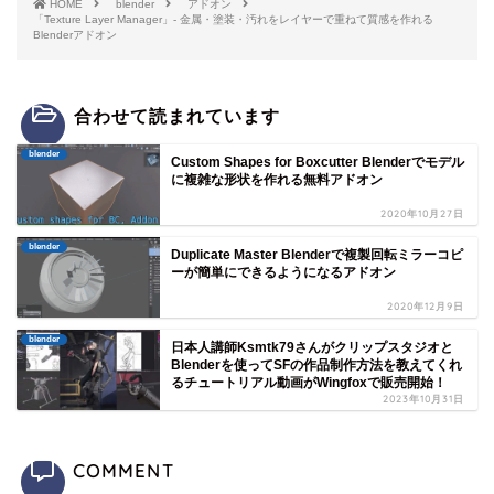
HOME
blender
アドオン
「Texture Layer Manager」- 金属・塗装・汚れをレイヤーで重ねて質感を作れる
Blenderアドオン
合わせて読まれています
blender
Custom Shapes for Boxcutter Blenderでモデル
に複雑な形状を作れる無料アドオン
2020年10月27日
blender
Duplicate Master Blenderで複製回転ミラーコピ
ーが簡単にできるようになるアドオン
2020年12月9日
blender
日本人講師Ksmtk79さんがクリップスタジオと
Blenderを使ってSFの作品制作方法を教えてくれ
るチュートリアル動画がWingfoxで販売開始！
2023年10月31日
COMMENT