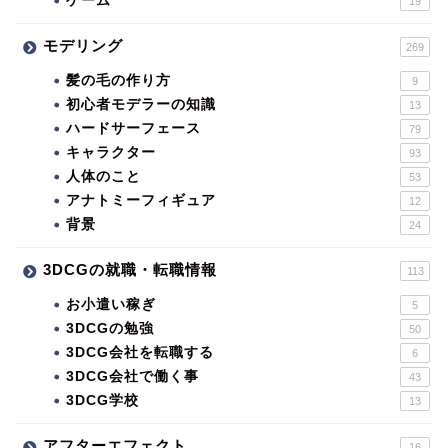
ゲーム
19
モデリング
269
髪の毛の作り方
9
初心者モデラーの知識
13
ハードサーフェース
79
キャラクター
93
人体のこと
53
アナトミーフィギュア
12
背景
24
3DCGの就職・転職情報
113
お小遣い稼ぎ
5
3DCGの勉強
50
3DCG会社を転職する
6
3DCG会社で働く事
43
3DCG学校
13
アフターエフェクト
16