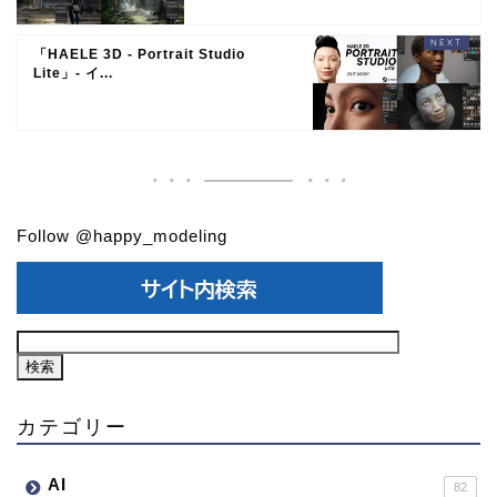
「HAELE 3D - Portrait Studio
Lite」- イ...
Follow @happy_modeling
カテゴリー
AI
82