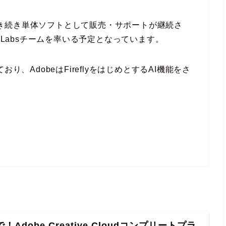
後も引き続き単体ソフトとして販売・サポートが継続さ
paz Labsチームを率いる予定となっています。
り、AdobeはFireflyをはじめとするAI機能をさ
！Adobe Creative Cloudコンプリートプラ