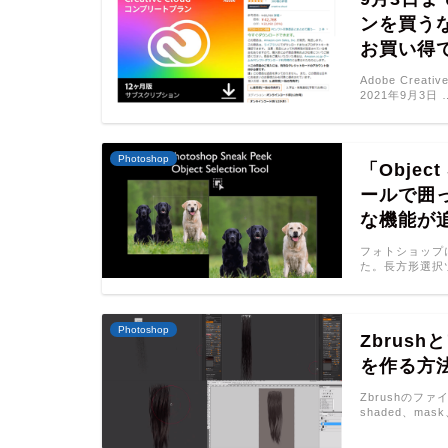
ンを買う
お買い得
Adobe Crea
2021年9月3日 
Photoshop
「Objec
ールで囲
な機能が
フォトショップに次
た。長方形選択
Photoshop
Zbrus
を作る方
Zbrushのフ
shaded、mas