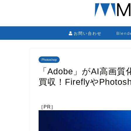
お問い合わせ
Blen
Photoshop
「Adobe」がAI高画質化
買収！FireflyやPhot
［PR］