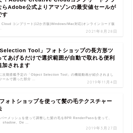
ならAdobe公式よりアマゾンの最安値セールが
です
tive Cloud コンプリート|12か月版|Windows/Mac対応|オンラインコード版
…
2021年8月28日
t Selection Tool」フォトショップの長方形ツ
ってあげるだけで選択範囲が自動で取れる便利
追加されます
期搭載予定の「Object Selection Tool」の機能動画が紹介されまし
ツールで囲った部分 …
2019年11月4日
hとフォトショップを使って髪の毛テクスチャー
法
ァイバーメッシュを使って調整した髪の毛をBPR RenderPassを使って、
k、shadow、De …
2019年3月27日