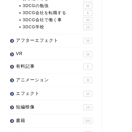
3DCGの勉強
50
3DCG会社を転職する
6
3DCG会社で働く事
43
3DCG学校
13
アフターエフェクト
16
VR
16
有料記事
5
アニメーション
32
エフェクト
12
短編映像
14
書籍
101