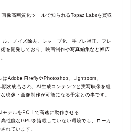
画・画像高画質化ツールで知られるTopaz Labsを買収
。
ール、ノイズ除去、シャープ化、手ブレ補正、フレ
技術を開発しており、映画制作や写真編集など幅広
す。
obe FireflyやPhotoshop、Lightroom、
loud製品へ順次統合され、AI生成コンテンツと実写映像を組
質な映像・画像制作が可能になる予定との事です。
なAIモデルをPC上で高速に動作させる
加わり、高性能なGPUを搭載していない環境でも、ローカ
待されています。