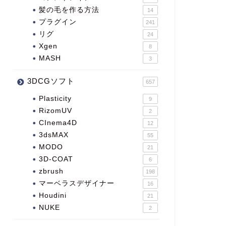
髪の毛を作る方法
14
プラグイン
241
リグ
24
Xgen
8
MASH
3
3DCGソフト
657
Plasticity
9
RizomUV
2
CInema4D
12
3dsMAX
55
MODO
21
3D-COAT
6
zbrush
198
マーベラスデザイナー
16
Houdini
21
NUKE
2