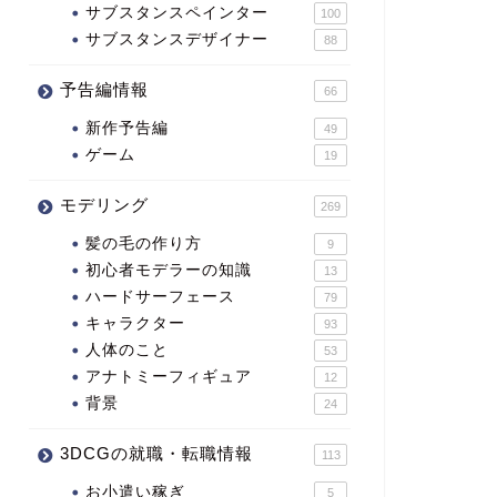
サブスタンスペインター
100
サブスタンスデザイナー
88
予告編情報
66
新作予告編
49
ゲーム
19
モデリング
269
髪の毛の作り方
9
初心者モデラーの知識
13
ハードサーフェース
79
キャラクター
93
人体のこと
53
アナトミーフィギュア
12
背景
24
3DCGの就職・転職情報
113
お小遣い稼ぎ
5