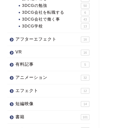
3DCGの勉強
50
3DCG会社を転職する
6
3DCG会社で働く事
43
3DCG学校
13
アフターエフェクト
16
VR
16
有料記事
5
アニメーション
32
エフェクト
12
短編映像
14
書籍
101