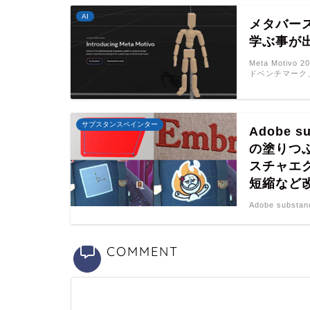
AI
メタバー
学ぶ事が出
Meta Moti
ドベンチマーク
サブスタンスペインター
Adobe s
の塗りつ
スチャエ
短縮など
Adobe substan
COMMENT