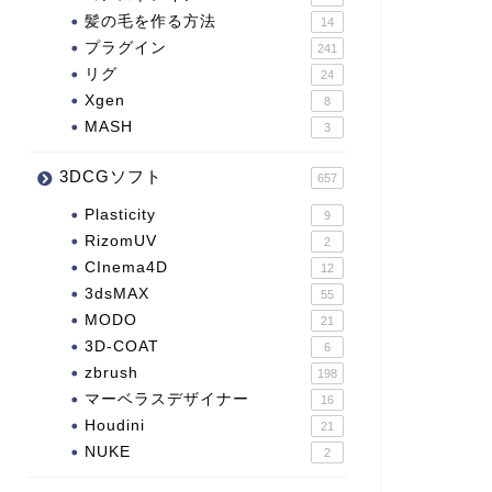
髪の毛を作る方法
14
プラグイン
241
リグ
24
Xgen
8
MASH
3
3DCGソフト
657
Plasticity
9
RizomUV
2
CInema4D
12
3dsMAX
55
MODO
21
3D-COAT
6
zbrush
198
マーベラスデザイナー
16
Houdini
21
NUKE
2