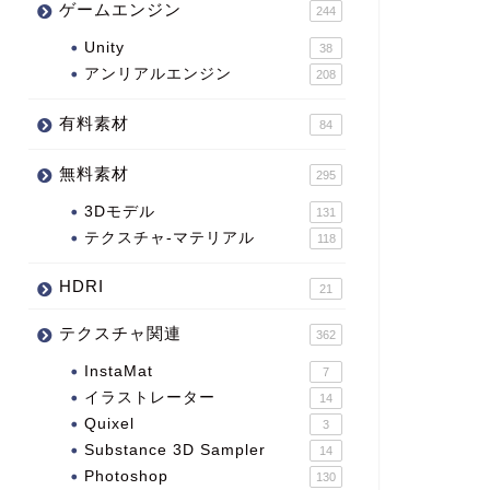
ゲームエンジン
244
Unity
38
アンリアルエンジン
208
有料素材
84
無料素材
295
3Dモデル
131
テクスチャ-マテリアル
118
HDRI
21
テクスチャ関連
362
InstaMat
7
イラストレーター
14
Quixel
3
Substance 3D Sampler
14
Photoshop
130