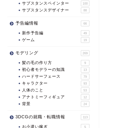
サブスタンスペインター
100
サブスタンスデザイナー
88
予告編情報
66
新作予告編
49
ゲーム
19
モデリング
269
髪の毛の作り方
9
初心者モデラーの知識
13
ハードサーフェース
79
キャラクター
93
人体のこと
53
アナトミーフィギュア
12
背景
24
3DCGの就職・転職情報
113
お小遣い稼ぎ
5