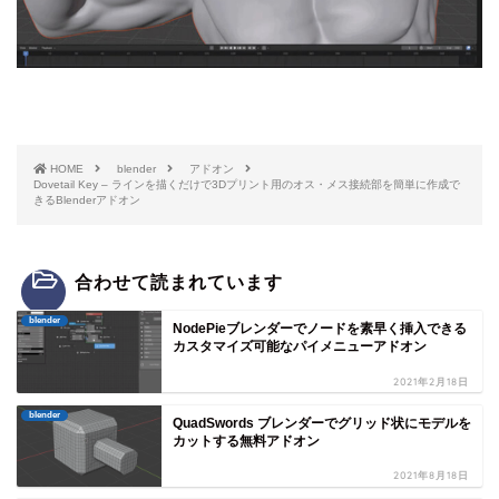
HOME
blender
アドオン
Dovetail Key – ラインを描くだけで3Dプリント用のオス・メス接続部を簡単に作成で
きるBlenderアドオン
合わせて読まれています
blender
NodePieブレンダーでノードを素早く挿入できる
カスタマイズ可能なパイメニューアドオン
2021年2月18日
blender
QuadSwords ブレンダーでグリッド状にモデルを
カットする無料アドオン
2021年8月18日