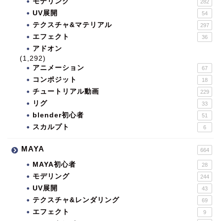
モデリング
282
UV展開
54
テクスチャ&マテリアル
297
エフェクト
36
アドオン
(1,292)
アニメーション
67
コンポジット
18
チュートリアル動画
229
リグ
33
blender初心者
51
スカルプト
6
MAYA
664
MAYA初心者
28
モデリング
244
UV展開
43
テクスチャ&レンダリング
69
エフェクト
9