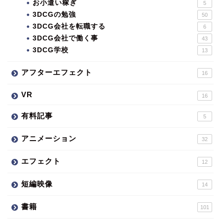
お小遣い稼ぎ
5
3DCGの勉強
50
3DCG会社を転職する
6
3DCG会社で働く事
43
3DCG学校
13
アフターエフェクト
16
VR
16
有料記事
5
アニメーション
32
エフェクト
12
短編映像
14
書籍
101