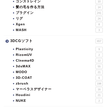
コンストレイン
10
髪の毛を作る方法
14
プラグイン
241
リグ
24
Xgen
8
MASH
3
3DCGソフト
657
Plasticity
9
RizomUV
2
CInema4D
12
3dsMAX
55
MODO
21
3D-COAT
6
zbrush
198
マーベラスデザイナー
16
Houdini
21
NUKE
2