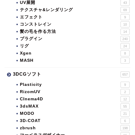
UV展開
43
テクスチャ&レンダリング
69
エフェクト
9
コンストレイン
10
髪の毛を作る方法
14
プラグイン
240
リグ
24
Xgen
8
MASH
3
3DCGソフト
657
Plasticity
9
RizomUV
2
CInema4D
12
3dsMAX
55
MODO
21
3D-COAT
6
zbrush
198