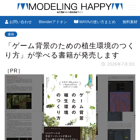
お問い合わせ
Blenderアドオン
MAYAの使い方まとめ
無料素材
書籍
「ゲーム背景のための植生環境のつく
り方」が学べる書籍が発売します
2026年7月3日
［PR］