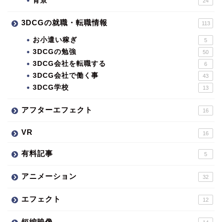
背景
24
3DCGの就職・転職情報
113
お小遣い稼ぎ
5
3DCGの勉強
50
3DCG会社を転職する
6
3DCG会社で働く事
43
3DCG学校
13
アフターエフェクト
16
VR
16
有料記事
5
アニメーション
32
エフェクト
12
短編映像