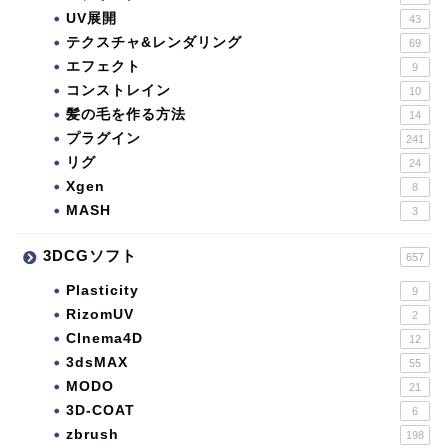
UV展開
43
テクスチャ&レンダリング
69
エフェクト
9
コンストレイン
10
髪の毛を作る方法
14
プラグイン
241
リグ
24
Xgen
8
MASH
3
3DCGソフト
657
Plasticity
9
RizomUV
2
CInema4D
12
3dsMAX
55
MODO
21
3D-COAT
6
zbrush
198