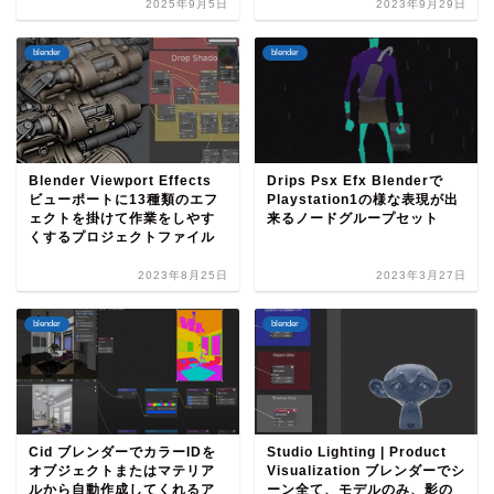
2025年9月5日
2023年9月29日
blender
blender
Blender Viewport Effects
Drips Psx Efx Blenderで
ビューポートに13種類のエフ
Playstation1の様な表現が出
ェクトを掛けて作業をしやす
来るノードグループセット
くするプロジェクトファイル
2023年8月25日
2023年3月27日
blender
blender
Cid ブレンダーでカラーIDを
Studio Lighting | Product
オブジェクトまたはマテリア
Visualization ブレンダーでシ
ルから自動作成してくれるア
ーン全て、モデルのみ、影の