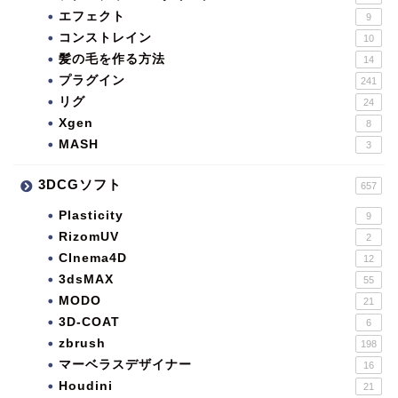
エフェクト
9
コンストレイン
10
髪の毛を作る方法
14
プラグイン
241
リグ
24
Xgen
8
MASH
3
3DCGソフト
657
Plasticity
9
RizomUV
2
CInema4D
12
3dsMAX
55
MODO
21
3D-COAT
6
zbrush
198
マーベラスデザイナー
16
Houdini
21