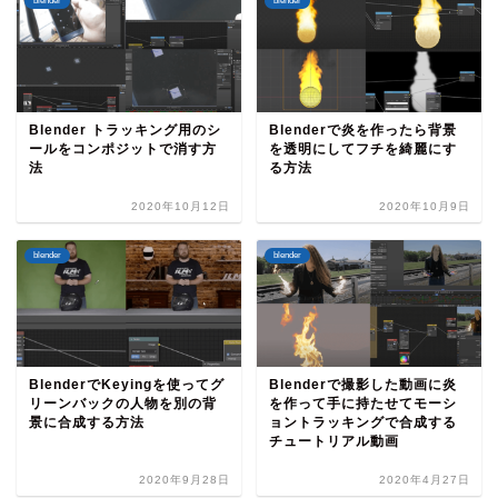
blender
blender
Blender トラッキング用のシ
Blenderで炎を作ったら背景
ールをコンポジットで消す方
を透明にしてフチを綺麗にす
法
る方法
2020年10月12日
2020年10月9日
blender
blender
BlenderでKeyingを使ってグ
Blenderで撮影した動画に炎
リーンバックの人物を別の背
を作って手に持たせてモーシ
景に合成する方法
ョントラッキングで合成する
チュートリアル動画
2020年9月28日
2020年4月27日