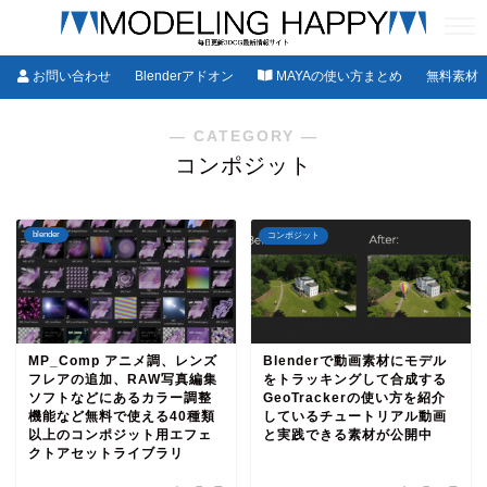
お問い合わせ
Blenderアドオン
MAYAの使い方まとめ
無料素材
― CATEGORY ―
コンポジット
blender
コンポジット
MP_Comp アニメ調、レンズ
Blenderで動画素材にモデル
フレアの追加、RAW写真編集
をトラッキングして合成する
ソフトなどにあるカラー調整
GeoTrackerの使い方を紹介
機能など無料で使える40種類
しているチュートリアル動画
以上のコンポジット用エフェ
と実践できる素材が公開中
クトアセットライブラリ