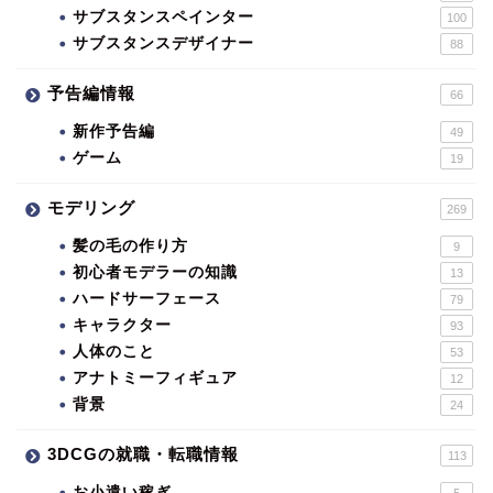
サブスタンスペインター
100
サブスタンスデザイナー
88
予告編情報
66
新作予告編
49
ゲーム
19
モデリング
269
髪の毛の作り方
9
初心者モデラーの知識
13
ハードサーフェース
79
キャラクター
93
人体のこと
53
アナトミーフィギュア
12
背景
24
3DCGの就職・転職情報
113
お小遣い稼ぎ