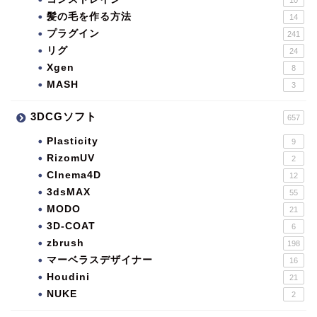
10
髪の毛を作る方法
14
プラグイン
241
リグ
24
Xgen
8
MASH
3
3DCGソフト
657
Plasticity
9
RizomUV
2
CInema4D
12
3dsMAX
55
MODO
21
3D-COAT
6
zbrush
198
マーベラスデザイナー
16
Houdini
21
NUKE
2