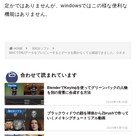
定かではありませんが、windowsではこの様な便利な
機能はありません。
HOME
3DCGソフト
MACでOBJデータをプレビューするとデータを開かなくても確認できました。小ネタ
合わせて読まれています
blender
BlenderでKeyingを使ってグリーンバックの人物
を別の背景に合成する方法
2020年9月28日
3DCGソフト
ブラックウィドウの顔を球体からZbrushで作って
いくメイキングチュートリアル動画
2020年5月13日