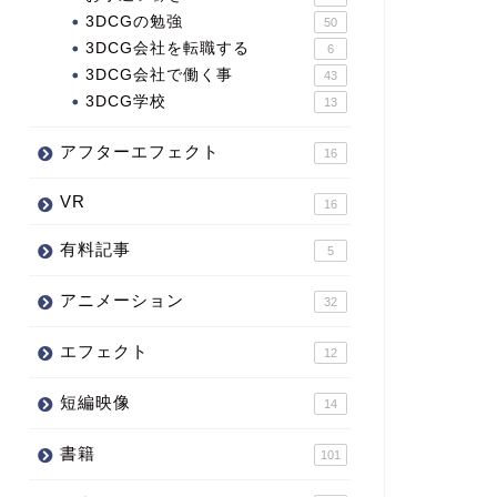
3DCGの勉強
50
3DCG会社を転職する
6
3DCG会社で働く事
43
3DCG学校
13
アフターエフェクト
16
VR
16
有料記事
5
アニメーション
32
エフェクト
12
短編映像
14
書籍
101