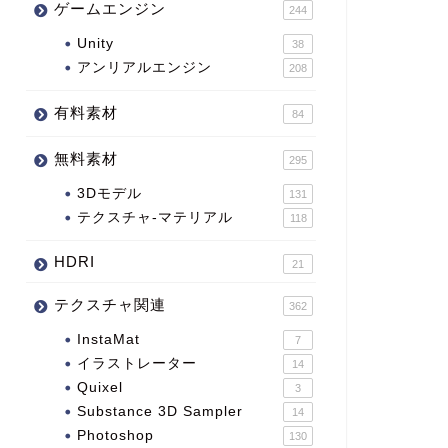
ゲームエンジン
244
Unity
38
アンリアルエンジン
208
有料素材
84
無料素材
295
3Dモデル
131
テクスチャ-マテリアル
118
HDRI
21
テクスチャ関連
362
InstaMat
7
イラストレーター
14
Quixel
3
Substance 3D Sampler
14
Photoshop
130