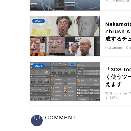
ーブを移動させ
MAYA
Nakamoto
Zbrush
成するチュ
Nakamoto - Cre
MAYA
「3DS t
く使うツ
えます
3DS tools 
する時に …
COMMENT