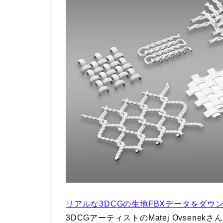
リアルな3DCGの生地FBXデータをダウ
3DCGアーティストのMatej Ovsen