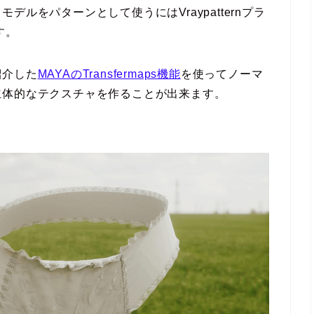
ルをパターンとして使うにはVraypatternプラ
す。
紹介した
MAYAのTransfermaps機能
を使ってノーマ
立体的なテクスチャを作ることが出来ます。