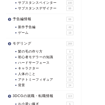
サブスタンスペインター
100
サブスタンスデザイナー
88
予告編情報
66
新作予告編
49
ゲーム
19
モデリング
269
髪の毛の作り方
9
初心者モデラーの知識
13
ハードサーフェース
79
キャラクター
93
人体のこと
53
アナトミーフィギュア
12
背景
24
3DCGの就職・転職情報
113
お小遣い稼ぎ
5