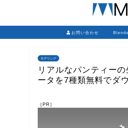
お問い合わせ
Blen
モデリング
リアルなパンティーの生
ータを7種類無料でダ
［PR］