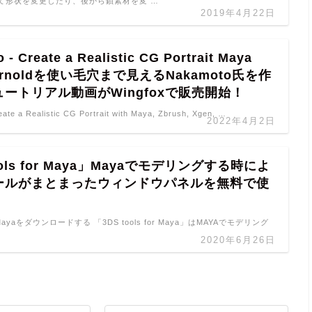
て形状を変更したり、後から鎖素材を変 …
2019年4月22日
 - Create a Realistic CG Portrait Maya
 Arnoldを使い毛穴まで見えるNakamoto氏を作
ートリアル動画がWingfoxで販売開始！
ate a Realistic CG Portrait with Maya, Zbrush, Xgen, …
2022年4月2日
ools for Maya」Mayaでモデリングする時によ
ールがまとまったウィンドウパネルを無料で使
for Mayaをダウンロードする 「3DS tools for Maya」はMAYAでモデリング
2020年6月26日