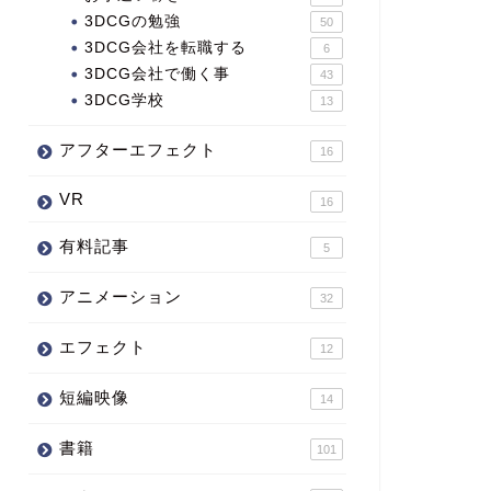
3DCGの勉強
50
3DCG会社を転職する
6
3DCG会社で働く事
43
3DCG学校
13
アフターエフェクト
16
VR
16
有料記事
5
アニメーション
32
エフェクト
12
短編映像
14
書籍
101