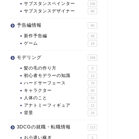
サブスタンスペインター
100
サブスタンスデザイナー
88
予告編情報
66
新作予告編
49
ゲーム
19
モデリング
269
髪の毛の作り方
9
初心者モデラーの知識
13
ハードサーフェース
79
キャラクター
93
人体のこと
53
アナトミーフィギュア
12
背景
24
3DCGの就職・転職情報
113
お小遣い稼ぎ
5