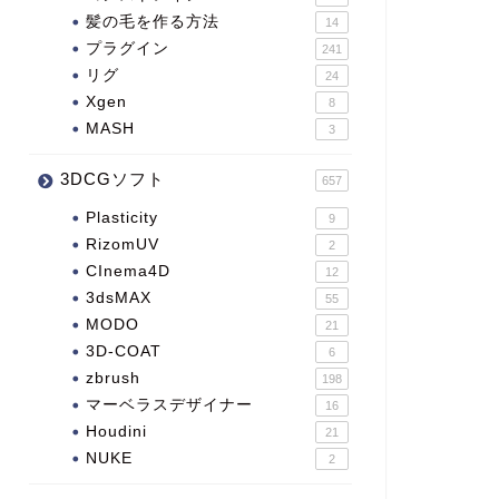
髪の毛を作る方法
14
プラグイン
241
リグ
24
Xgen
8
MASH
3
3DCGソフト
657
Plasticity
9
RizomUV
2
CInema4D
12
3dsMAX
55
MODO
21
3D-COAT
6
zbrush
198
マーベラスデザイナー
16
Houdini
21
NUKE
2