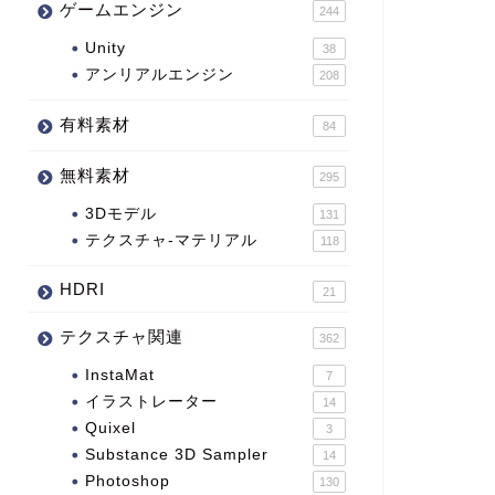
ゲームエンジン
244
Unity
38
アンリアルエンジン
208
有料素材
84
無料素材
295
3Dモデル
131
テクスチャ-マテリアル
118
HDRI
21
テクスチャ関連
362
InstaMat
7
イラストレーター
14
Quixel
3
Substance 3D Sampler
14
Photoshop
130