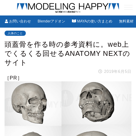
お問い合わせ
Blenderアドオン
MAYAの使い方まとめ
無料素材
人体のこと
頭蓋骨を作る時の参考資料に。web上
でくるくる回せるANATOMY NEXTの
サイト
2019年6月5日
［PR］