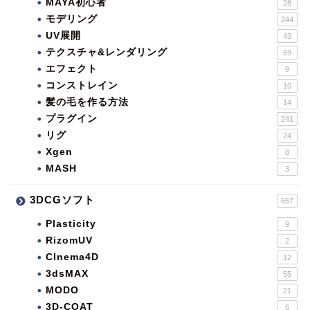
MAYA初心者
28
モデリング
244
UV展開
43
テクスチャ&レンダリング
69
エフェクト
9
コンストレイン
10
髪の毛を作る方法
14
プラグイン
241
リグ
24
Xgen
8
MASH
3
3DCGソフト
657
Plasticity
9
RizomUV
2
CInema4D
12
3dsMAX
55
MODO
21
3D-COAT
6