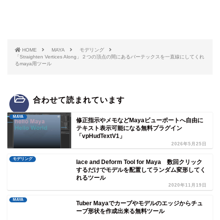
HOME
MAYA
モデリング
「Straighten Vertices Along」２つの頂点の間にあるバーテックスを一直線にしてくれ
るmaya用ツール
合わせて読まれています
MAYA
修正指示やメモなどMayaビューポートへ自由に
テキスト表示可能になる無料プラグイン
「vpHudTextV1」
2026年5月25日
モデリング
lace and Deform Tool for Maya 数回クリック
するだけでモデルを配置してランダム変形してく
れるツール
2020年11月19日
MAYA
Tuber Mayaでカーブやモデルのエッジからチュ
ーブ形状を作成出来る無料ツール