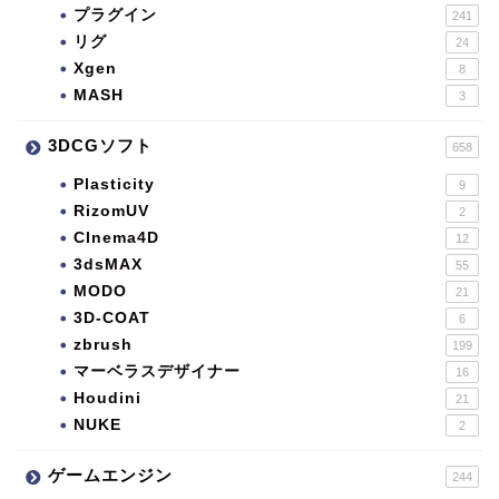
プラグイン
241
リグ
24
Xgen
8
MASH
3
3DCGソフト
658
Plasticity
9
RizomUV
2
CInema4D
12
3dsMAX
55
MODO
21
3D-COAT
6
zbrush
199
マーベラスデザイナー
16
Houdini
21
NUKE
2
ゲームエンジン
244