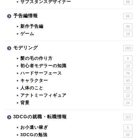
サブスタンスデザイナー
88
予告編情報
66
新作予告編
49
ゲーム
19
モデリング
269
髪の毛の作り方
9
初心者モデラーの知識
13
ハードサーフェース
79
キャラクター
93
人体のこと
53
アナトミーフィギュア
12
背景
24
3DCGの就職・転職情報
113
お小遣い稼ぎ
5
3DCGの勉強
50