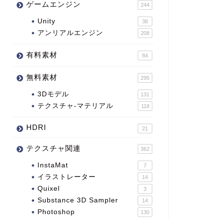
ゲームエンジン
244
Unity
38
アンリアルエンジン
208
有料素材
84
無料素材
295
3Dモデル
131
テクスチャ-マテリアル
118
HDRI
21
テクスチャ関連
362
InstaMat
7
イラストレーター
14
Quixel
3
Substance 3D Sampler
14
Photoshop
130