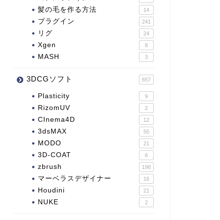
髪の毛を作る方法
14
プラグイン
241
リグ
24
Xgen
8
MASH
3
3DCGソフト
657
Plasticity
9
RizomUV
2
CInema4D
12
3dsMAX
55
MODO
21
3D-COAT
6
zbrush
198
マーベラスデザイナー
16
Houdini
21
NUKE
2