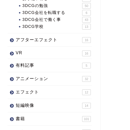
3DCGの勉強
50
3DCG会社を転職する
6
3DCG会社で働く事
43
3DCG学校
13
アフターエフェクト
16
VR
16
有料記事
5
アニメーション
32
エフェクト
12
短編映像
14
書籍
101