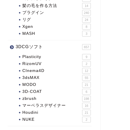
髪の毛を作る方法
14
プラグイン
240
リグ
24
Xgen
8
MASH
3
3DCGソフト
657
Plasticity
9
RizomUV
2
CInema4D
12
3dsMAX
55
MODO
21
3D-COAT
6
zbrush
198
マーベラスデザイナー
16
Houdini
21
NUKE
2