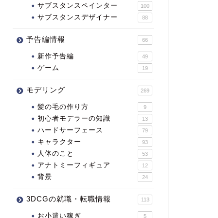
サブスタンスペインター
100
サブスタンスデザイナー
88
予告編情報
66
新作予告編
49
ゲーム
19
モデリング
269
髪の毛の作り方
9
初心者モデラーの知識
13
ハードサーフェース
79
キャラクター
93
人体のこと
53
アナトミーフィギュア
12
背景
24
3DCGの就職・転職情報
113
お小遣い稼ぎ
5