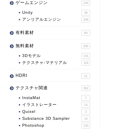
ゲームエンジン
244
Unity
38
アンリアルエンジン
208
有料素材
84
無料素材
295
3Dモデル
131
テクスチャ-マテリアル
118
HDRI
21
テクスチャ関連
362
InstaMat
7
イラストレーター
14
Quixel
3
Substance 3D Sampler
14
Photoshop
130