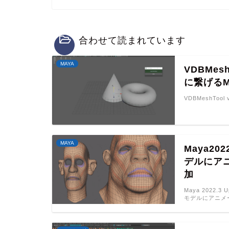
合わせて読まれています
MAYA
VDBMe
に繋げるM
VDBMeshTool
MAYA
Maya2
デルにア
加
Maya 2022
モデルにアニメ