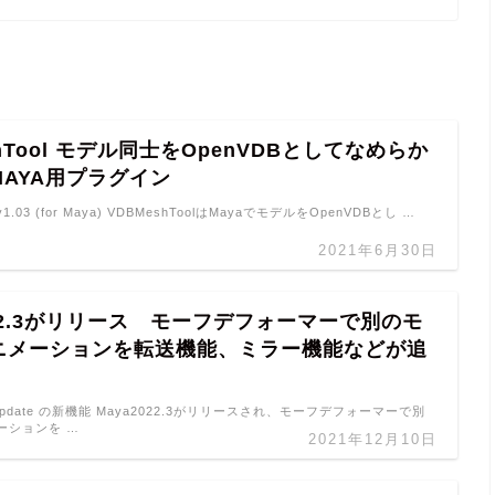
shTool モデル同士をOpenVDBとしてなめらか
AYA用プラグイン
 v1.03 (for Maya) VDBMeshToolはMayaでモデルをOpenVDBとし …
2021年6月30日
022.3がリリース モーフデフォーマーで別のモ
ニメーションを転送機能、ミラー機能などが追
.3 Update の新機能 Maya2022.3がリリースされ、モーフデフォーマーで別
ーションを …
2021年12月10日