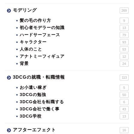
モデリング
269
髪の毛の作り方
9
初心者モデラーの知識
13
ハードサーフェース
79
キャラクター
93
人体のこと
53
アナトミーフィギュア
12
背景
24
3DCGの就職・転職情報
113
お小遣い稼ぎ
5
3DCGの勉強
50
3DCG会社を転職する
6
3DCG会社で働く事
43
3DCG学校
13
アフターエフェクト
16