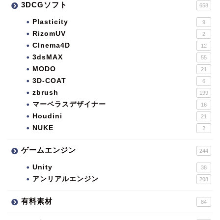
3DCGソフト
658
Plasticity
9
RizomUV
2
CInema4D
12
3dsMAX
55
MODO
21
3D-COAT
6
zbrush
199
マーベラスデザイナー
16
Houdini
21
NUKE
2
ゲームエンジン
244
Unity
38
アンリアルエンジン
208
有料素材
84