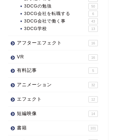
3DCGの勉強
50
3DCG会社を転職する
6
3DCG会社で働く事
43
3DCG学校
13
アフターエフェクト
16
VR
16
有料記事
5
アニメーション
32
エフェクト
12
短編映像
14
書籍
101