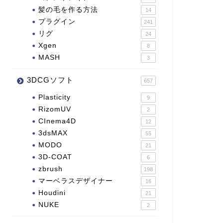
髪の毛を作る方法
14
プラグイン
241
リグ
24
Xgen
8
MASH
3
3DCGソフト
657
Plasticity
9
RizomUV
2
CInema4D
12
3dsMAX
55
MODO
21
3D-COAT
6
zbrush
198
マーベラスデザイナー
16
Houdini
21
NUKE
2