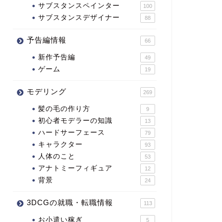
サブスタンスペインター
100
サブスタンスデザイナー
88
予告編情報
66
新作予告編
49
ゲーム
19
モデリング
269
髪の毛の作り方
9
初心者モデラーの知識
13
ハードサーフェース
79
キャラクター
93
人体のこと
53
アナトミーフィギュア
12
背景
24
3DCGの就職・転職情報
113
お小遣い稼ぎ
5