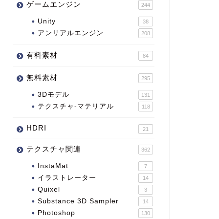
ゲームエンジン
244
Unity
38
アンリアルエンジン
208
有料素材
84
無料素材
295
3Dモデル
131
テクスチャ-マテリアル
118
HDRI
21
テクスチャ関連
362
InstaMat
7
イラストレーター
14
Quixel
3
Substance 3D Sampler
14
Photoshop
130