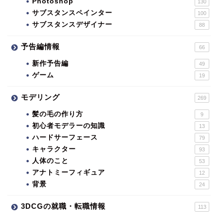
Photoshop
130
サブスタンスペインター
100
サブスタンスデザイナー
88
予告編情報
66
新作予告編
49
ゲーム
19
モデリング
269
髪の毛の作り方
9
初心者モデラーの知識
13
ハードサーフェース
79
キャラクター
93
人体のこと
53
アナトミーフィギュア
12
背景
24
3DCGの就職・転職情報
113