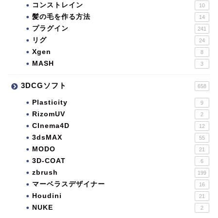
コンストレイン
10
髪の毛を作る方法
14
プラグイン
241
リグ
24
Xgen
8
MASH
3
3DCGソフト
658
Plasticity
9
RizomUV
2
CInema4D
12
3dsMAX
55
MODO
21
3D-COAT
6
zbrush
199
マーベラスデザイナー
16
Houdini
21
NUKE
2