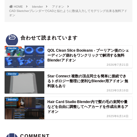
HOME
blender
アドオン
CAD SketcherブレンダーでCADと似たように数値入力してモデリング出来る無料アド
オン
合わせて読まれています
blender
QOL Clean Slice Booleans - ブーリアン後のシェ
ーディング崩れをワンクリックで解消する無料
Blenderアドオン
2026年7月21日
blender
Star Connect 複数の頂点同士を簡単に接続でき
るトポロジー整理に便利なBlender用アドオン 無
料版もあり
2023年3月10日
blender
Hair Card Studio Blender内で髪の毛の束間や量
などを自由に調整してヘアカードを作成出来るア
ドオン
2025年6月14日
COMMENT