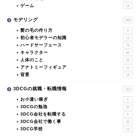
ゲーム
19
モデリング
269
髪の毛の作り方
9
初心者モデラーの知識
13
ハードサーフェース
79
キャラクター
93
人体のこと
53
アナトミーフィギュア
12
背景
24
3DCGの就職・転職情報
113
お小遣い稼ぎ
5
3DCGの勉強
50
3DCG会社を転職する
6
3DCG会社で働く事
43
3DCG学校
13