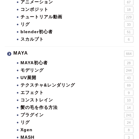
アニメーション
67
コンポジット
18
チュートリアル動画
229
リグ
33
blender初心者
51
スカルプト
6
MAYA
664
MAYA初心者
28
モデリング
244
UV展開
43
テクスチャ&レンダリング
69
エフェクト
9
コンストレイン
10
髪の毛を作る方法
14
プラグイン
241
リグ
24
Xgen
8
MASH
3