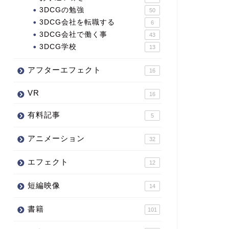
3DCGの勉強
50
3DCG会社を転職する
6
3DCG会社で働く事
43
3DCG学校
13
アフターエフェクト
16
VR
16
有料記事
5
アニメーション
32
エフェクト
12
短編映像
14
書籍
101