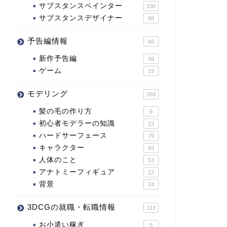
サブスタンスペインター
100
サブスタンスデザイナー
88
予告編情報
66
新作予告編
49
ゲーム
19
モデリング
269
髪の毛の作り方
9
初心者モデラーの知識
13
ハードサーフェース
79
キャラクター
93
人体のこと
53
アナトミーフィギュア
12
背景
24
3DCGの就職・転職情報
113
お小遣い稼ぎ
5