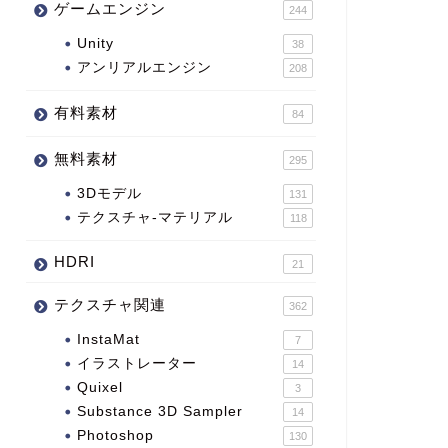
ゲームエンジン
244
Unity
38
アンリアルエンジン
208
有料素材
84
無料素材
295
3Dモデル
131
テクスチャ-マテリアル
118
HDRI
21
テクスチャ関連
362
InstaMat
7
イラストレーター
14
Quixel
3
Substance 3D Sampler
14
Photoshop
130