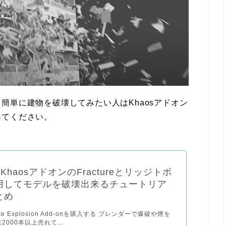
簡単に建物を破壊してみたい人はKhaosアドオン
みてください。
rのKhaosアドオンのFractureとリッジトボ
用してモデルを破壊出来るチュートリア
とめ
imate Explosion Add-onを購入する ブレンダーで爆破や煙を
000本以上売れて...