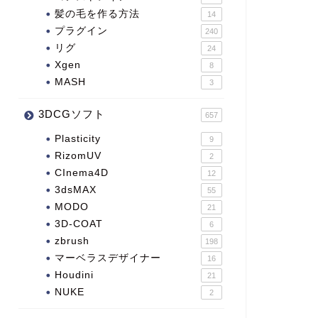
髪の毛を作る方法
14
プラグイン
240
リグ
24
Xgen
8
MASH
3
3DCGソフト
657
Plasticity
9
RizomUV
2
CInema4D
12
3dsMAX
55
MODO
21
3D-COAT
6
zbrush
198
マーベラスデザイナー
16
Houdini
21
NUKE
2