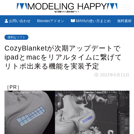
お問い合わせ
Blenderアドオン
MAYAの使い方まとめ
無料素材
便利なソフト
CozyBlanketが次期アップデートで
ipadとmacをリアルタイムに繋げて
リトポ出来る機能を実装予定
2022年6月11日
［PR］