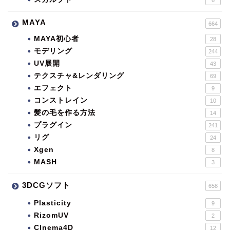
MAYA
664
MAYA初心者
28
モデリング
244
UV展開
43
テクスチャ&レンダリング
69
エフェクト
9
コンストレイン
10
髪の毛を作る方法
14
プラグイン
241
リグ
24
Xgen
8
MASH
3
3DCGソフト
658
Plasticity
9
RizomUV
2
CInema4D
12