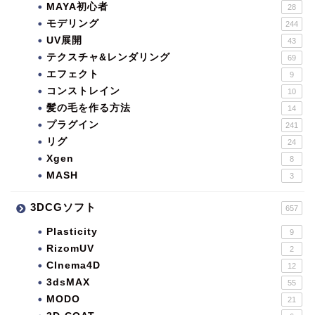
MAYA初心者
28
モデリング
244
UV展開
43
テクスチャ&レンダリング
69
エフェクト
9
コンストレイン
10
髪の毛を作る方法
14
プラグイン
241
リグ
24
Xgen
8
MASH
3
3DCGソフト
657
Plasticity
9
RizomUV
2
CInema4D
12
3dsMAX
55
MODO
21