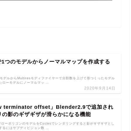
erで1つのモデルからノーマルマップを作成する
1つのモデルからMultiresモディファイヤーで分割数を上げて形つくったモデル
たローモデルにノーマルマッ …
2020年9月14日
 terminator offset」Blender2.9で追加され
リの影のギザギザが滑らかになる機能
erでローポリゴンのモデルをCyclesでレンダリングすると影がギザギザとし
するにはサブディビジョン数 …