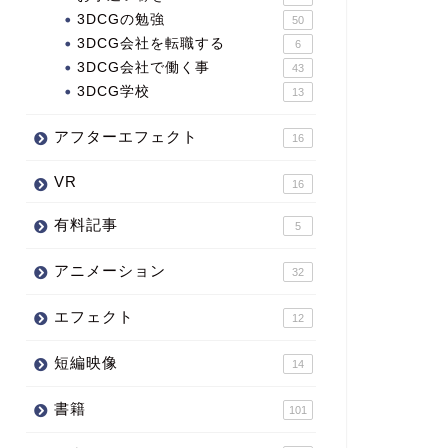
3DCGの勉強
50
3DCG会社を転職する
6
3DCG会社で働く事
43
3DCG学校
13
アフターエフェクト
16
VR
16
有料記事
5
アニメーション
32
エフェクト
12
短編映像
14
書籍
101