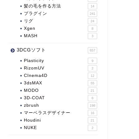
髪の毛を作る方法
14
プラグイン
241
リグ
24
Xgen
8
MASH
3
3DCGソフト
657
Plasticity
9
RizomUV
2
CInema4D
12
3dsMAX
55
MODO
21
3D-COAT
6
zbrush
198
マーベラスデザイナー
16
Houdini
21
NUKE
2