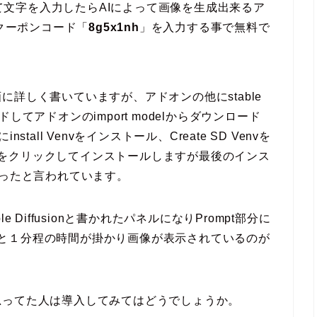
を使用して文字を入力したらAIによって画像を生成出来るア
、クーポンコード「
8g5x1nh
」を入力する事で無料で
詳しく書いていますが、アドオンの他にstable
ウンロードしてアドオンのimport modelからダウンロード
nstall Venvをインストール、Create SD Venvを
 venvをクリックしてインストールしますが最後のインス
かったと言われています。
le Diffusionと書かれたパネルになりPrompt部分に
を押すと１分程の時間が掛かり画像が表示されているのが
思ってた人は導入してみてはどうでしょうか。