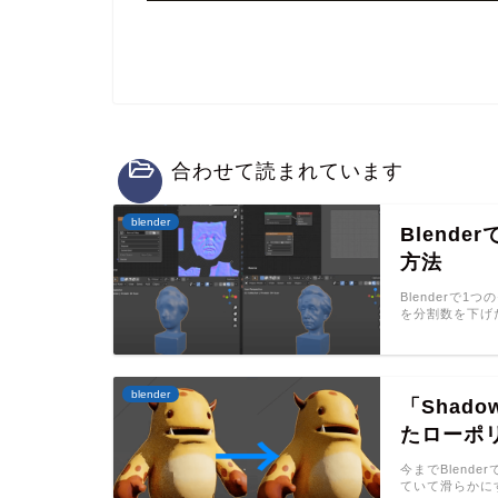
合わせて読まれています
blender
Blend
方法
Blenderで
を分割数を下げ
blender
「Shadow
たローポ
今までBlend
ていて滑らかに