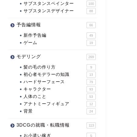
サブスタンスペインター
100
サブスタンスデザイナー
88
予告編情報
66
新作予告編
49
ゲーム
19
モデリング
269
髪の毛の作り方
9
初心者モデラーの知識
13
ハードサーフェース
79
キャラクター
93
人体のこと
53
アナトミーフィギュア
12
背景
24
3DCGの就職・転職情報
113
お小遣い稼ぎ
5