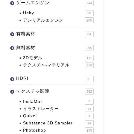
ゲームエンジン
244
Unity
38
アンリアルエンジン
208
有料素材
84
無料素材
295
3Dモデル
131
テクスチャ-マテリアル
118
HDRI
21
テクスチャ関連
362
InstaMat
7
イラストレーター
14
Quixel
3
Substance 3D Sampler
14
Photoshop
130