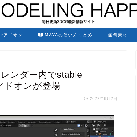
derアドオン
MAYAの使い方まとめ
無料素材
ionブレンダー内でstable
せるアドオンが登場
2022年9月2日