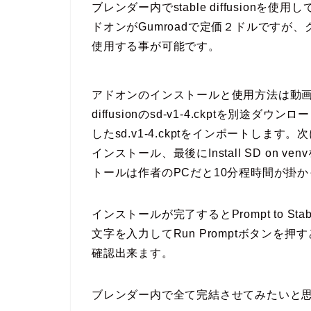
ブレンダー内でstable diffusion
ドオンがGumroadで定価２ドルですが
使用する事が可能です。
アドオンのインストールと使用方法は動画に
diffusionのsd-v1-4.ckptを別途ダ
したsd.v1-4.ckptをインポートします。次にi
インストール、最後にInstall SD on
トールは作者のPCだと10分程時間が掛
インストールが完了するとPrompt to Stab
文字を入力してRun Promptボタン
確認出来ます。
ブレンダー内で全て完結させてみたいと