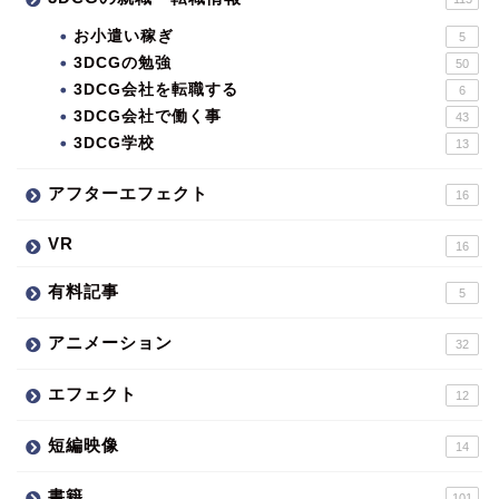
お小遣い稼ぎ
5
3DCGの勉強
50
3DCG会社を転職する
6
3DCG会社で働く事
43
3DCG学校
13
アフターエフェクト
16
VR
16
有料記事
5
アニメーション
32
エフェクト
12
短編映像
14
書籍
101