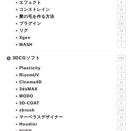
エフェクト
9
コンストレイン
10
髪の毛を作る方法
14
プラグイン
241
リグ
24
Xgen
8
MASH
3
3DCGソフト
658
Plasticity
9
RizomUV
2
CInema4D
12
3dsMAX
55
MODO
21
3D-COAT
6
zbrush
199
マーベラスデザイナー
16
Houdini
21