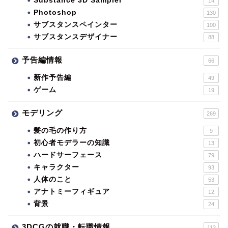
Substance 3D Sampler
14
Photoshop
130
サブスタンスペインター
100
サブスタンスデザイナー
88
予告編情報
66
新作予告編
49
ゲーム
19
モデリング
269
髪の毛の作り方
9
初心者モデラーの知識
13
ハードサーフェース
79
キャラクター
93
人体のこと
53
アナトミーフィギュア
12
背景
24
3DCGの就職・転職情報
113