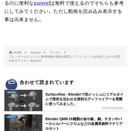
るのに便利な
pureref
は無料で使えるのでそちらも参考
にしてみてください。ただし動画を読み込み表示する
事は出来ません。
HOME
blender
アドオン
ブレンダーのビュー上に参考画像や動画を配置してリファレンスを表示しながら作業
出来るアドオン Blendref
合わせて読まれています
blender
Surfaceflow - Blenderで別メッシュにリアルタイ
ムで形状を沿わせる便利モディファイアーを実際
に使ってみました。
2025年11月3日
blender
Blender QMM 26種類の金や銀、銅、チタンやパ
ールシルバーにクロムなどの金属系無料マテリア
ルセット