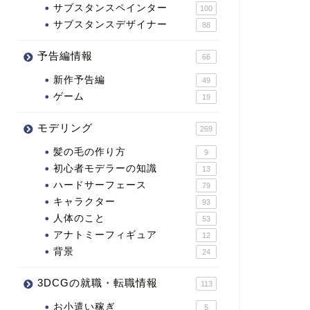
サブスタンスペインター
100
サブスタンスデザイナー
88
予告編情報
66
新作予告編
49
ゲーム
19
モデリング
269
髪の毛の作り方
9
初心者モデラーの知識
13
ハードサーフェース
79
キャラクター
93
人体のこと
53
アナトミーフィギュア
12
背景
24
3DCGの就職・転職情報
113
お小遣い稼ぎ
5