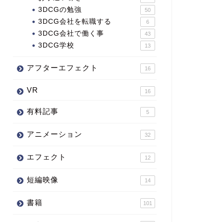
3DCGの勉強
50
3DCG会社を転職する
6
3DCG会社で働く事
43
3DCG学校
13
アフターエフェクト
16
VR
16
有料記事
5
アニメーション
32
エフェクト
12
短編映像
14
書籍
101