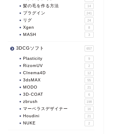
髪の毛を作る方法
14
プラグイン
241
リグ
24
Xgen
8
MASH
3
3DCGソフト
657
Plasticity
9
RizomUV
2
CInema4D
12
3dsMAX
55
MODO
21
3D-COAT
6
zbrush
198
マーベラスデザイナー
16
Houdini
21
NUKE
2