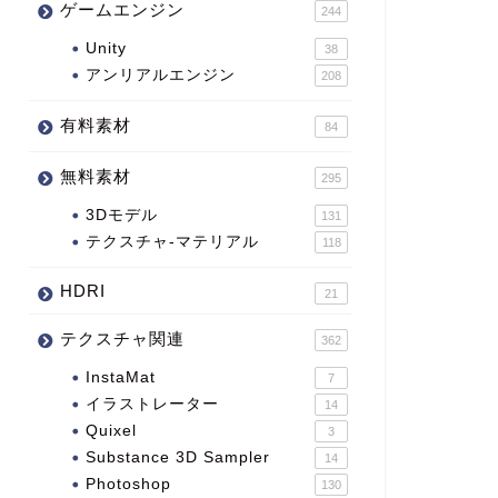
ゲームエンジン
244
Unity
38
アンリアルエンジン
208
有料素材
84
無料素材
295
3Dモデル
131
テクスチャ-マテリアル
118
HDRI
21
テクスチャ関連
362
InstaMat
7
イラストレーター
14
Quixel
3
Substance 3D Sampler
14
Photoshop
130