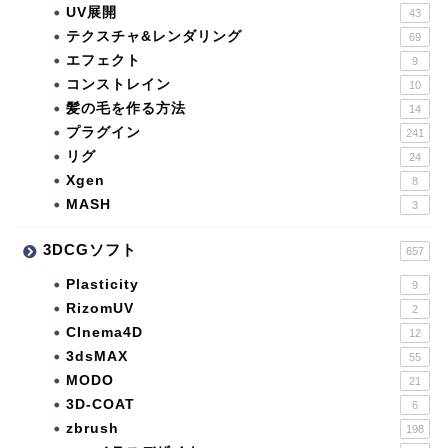
UV展開
43
テクスチャ&レンダリング
69
エフェクト
9
コンストレイン
10
髪の毛を作る方法
14
プラグイン
241
リグ
24
Xgen
8
MASH
3
3DCGソフト
657
Plasticity
9
RizomUV
2
CInema4D
12
3dsMAX
55
MODO
21
3D-COAT
6
zbrush
198