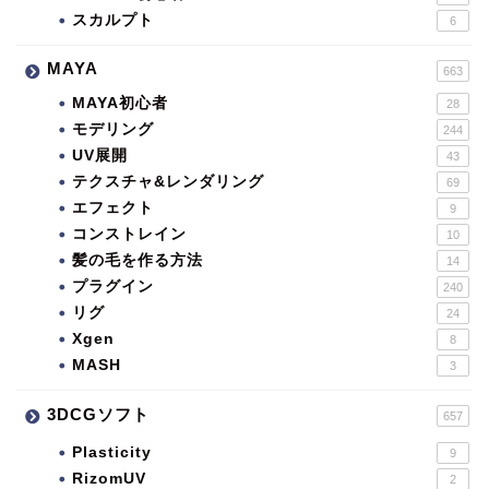
スカルプト
6
MAYA
663
MAYA初心者
28
モデリング
244
UV展開
43
テクスチャ&レンダリング
69
エフェクト
9
コンストレイン
10
髪の毛を作る方法
14
プラグイン
240
リグ
24
Xgen
8
MASH
3
3DCGソフト
657
Plasticity
9
RizomUV
2