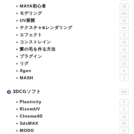
MAYA初心者
28
モデリング
244
UV展開
43
テクスチャ&レンダリング
69
エフェクト
9
コンストレイン
10
髪の毛を作る方法
14
プラグイン
241
リグ
24
Xgen
8
MASH
3
3DCGソフト
658
Plasticity
9
RizomUV
2
CInema4D
12
3dsMAX
55
MODO
21