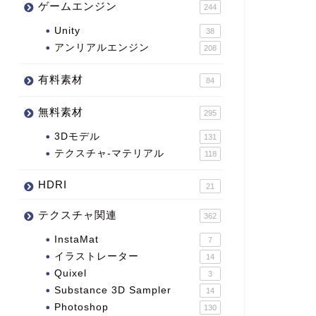
ゲームエンジン
244
Unity
38
アンリアルエンジン
208
有料素材
84
無料素材
295
3Dモデル
131
テクスチャ-マテリアル
118
HDRI
21
テクスチャ関連
362
InstaMat
7
イラストレーター
14
Quixel
3
Substance 3D Sampler
14
Photoshop
130