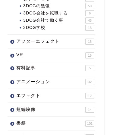
3DCGの勉強
50
3DCG会社を転職する
6
3DCG会社で働く事
43
3DCG学校
13
アフターエフェクト
16
VR
16
有料記事
5
アニメーション
32
エフェクト
12
短編映像
14
書籍
101