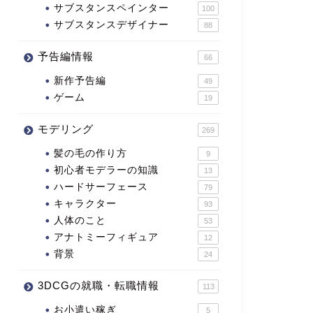
サブスタンスペインター
100
サブスタンスデザイナー
88
予告編情報
66
新作予告編
49
ゲーム
19
モデリング
269
髪の毛の作り方
9
初心者モデラーの知識
13
ハードサーフェース
79
キャラクター
93
人体のこと
53
アナトミーフィギュア
12
背景
24
3DCGの就職・転職情報
113
お小遣い稼ぎ
5