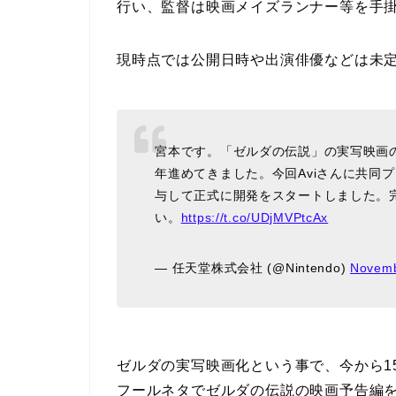
行い、監督は映画メイズランナー等を手掛け
現時点では公開日時や出演俳優などは未
宮本です。「ゼルダの伝説」の実写映画の企
年進めてきました。今回Aviさんに共同
与して正式に開発をスタートしました。
い。
https://t.co/UDjMVPtcAx
— 任天堂株式会社 (@Nintendo)
Novemb
ゼルダの実写映画化という事で、今から15
フールネタでゼルダの伝説の映画予告編