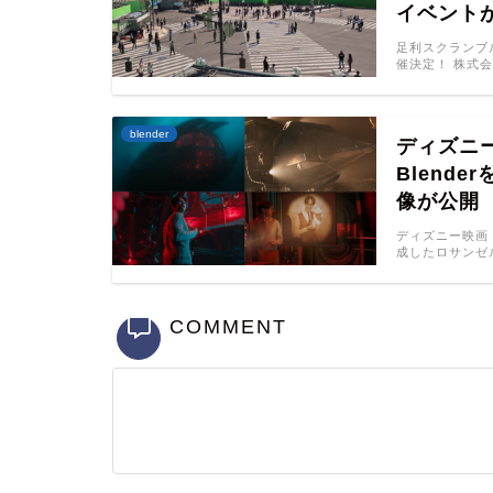
イベント
足利スクランブ
催決定！ 株式
blender
ディズニ
Blend
像が公開
ディズニー映画
成したロサンゼル
COMMENT