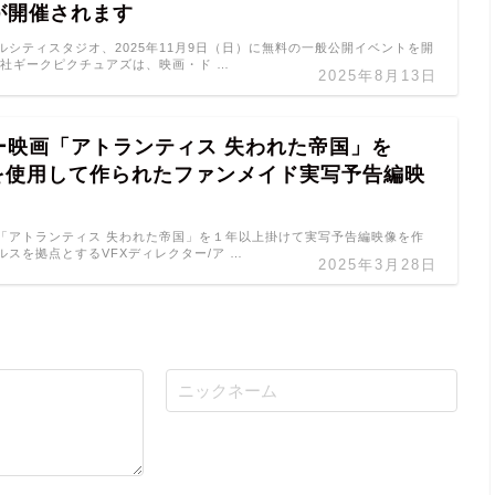
が開催されます
ルシティスタジオ、2025年11月9日（日）に無料の一般公開イベントを開
会社ギークピクチュアズは、映画・ド …
2025年8月13日
ー映画「アトランティス 失われた帝国」を
erを使用して作られたファンメイド実写予告編映
「アトランティス 失われた帝国」を１年以上掛けて実写予告編映像を作
スを拠点とするVFXディレクター/ア …
2025年3月28日