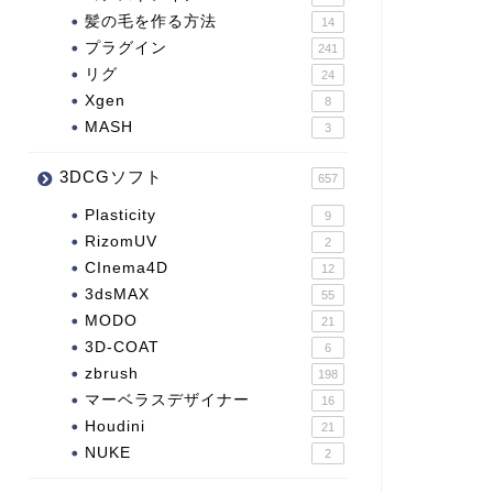
髪の毛を作る方法
14
プラグイン
241
リグ
24
Xgen
8
MASH
3
3DCGソフト
657
Plasticity
9
RizomUV
2
CInema4D
12
3dsMAX
55
MODO
21
3D-COAT
6
zbrush
198
マーベラスデザイナー
16
Houdini
21
NUKE
2