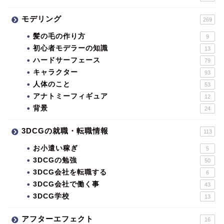
モデリング
269
髪の毛の作り方
9
初心者モデラーの知識
13
ハードサーフェース
79
キャラクター
93
人体のこと
53
アナトミーフィギュア
12
背景
24
3DCGの就職・転職情報
113
お小遣い稼ぎ
5
3DCGの勉強
50
3DCG会社を転職する
6
3DCG会社で働く事
43
3DCG学校
13
アフターエフェクト
16