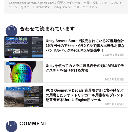
EasyMapper UnrealEngine5でUVを必要とせずワールド空間に投影してディスプレイ
スメントを使用して３つのマテリアルをブレンド出来るマテリアル
合わせて読まれています
Unity
Unity Assets Storeで販売されている27種類合計
19万円分のアセットが30ドルで購入出来るお得な
バンドルパックMega Mixが販売中！
2025年6月24日
Unity
Unityを使ってカメラに映る自分の顔にARkitでテ
クスチャを貼り付ける方法
2020年3月3日
アンリアルエンジン
PCG Geometry Decals 背景モデルに岩や砂など
の用意したジオメトリデカール用素材をブレンド
配置出来るUnrela Engine用ツール
2025年7月5日
COMMENT