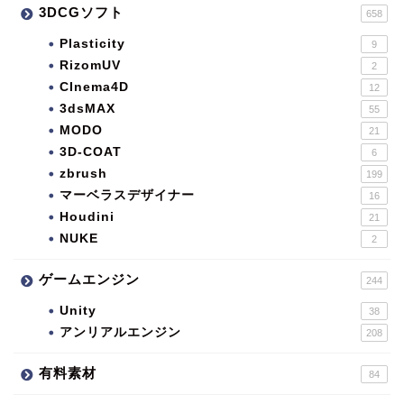
3DCGソフト
658
Plasticity
9
RizomUV
2
CInema4D
12
3dsMAX
55
MODO
21
3D-COAT
6
zbrush
199
マーベラスデザイナー
16
Houdini
21
NUKE
2
ゲームエンジン
244
Unity
38
アンリアルエンジン
208
有料素材
84