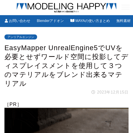
お問い合わせ
Blenderアドオン
MAYAの使い方まとめ
無料素材
アンリアルエンジン
EasyMapper UnrealEngine5でUVを
必要とせずワールド空間に投影してデ
ィスプレイスメントを使用して３つ
のマテリアルをブレンド出来るマテ
リアル
2023年12月15日
［PR］