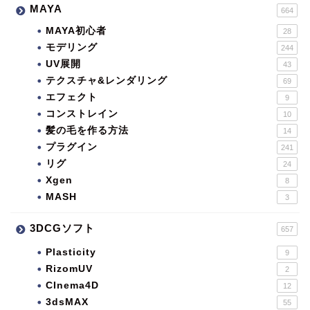
MAYA
664
MAYA初心者
28
モデリング
244
UV展開
43
テクスチャ&レンダリング
69
エフェクト
9
コンストレイン
10
髪の毛を作る方法
14
プラグイン
241
リグ
24
Xgen
8
MASH
3
3DCGソフト
657
Plasticity
9
RizomUV
2
CInema4D
12
3dsMAX
55