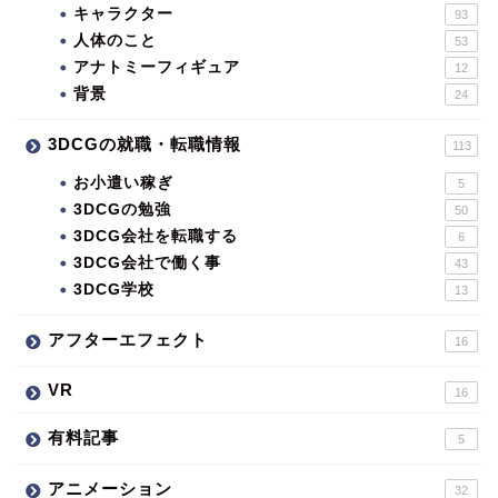
キャラクター
93
人体のこと
53
アナトミーフィギュア
12
背景
24
3DCGの就職・転職情報
113
お小遣い稼ぎ
5
3DCGの勉強
50
3DCG会社を転職する
6
3DCG会社で働く事
43
3DCG学校
13
アフターエフェクト
16
VR
16
有料記事
5
アニメーション
32