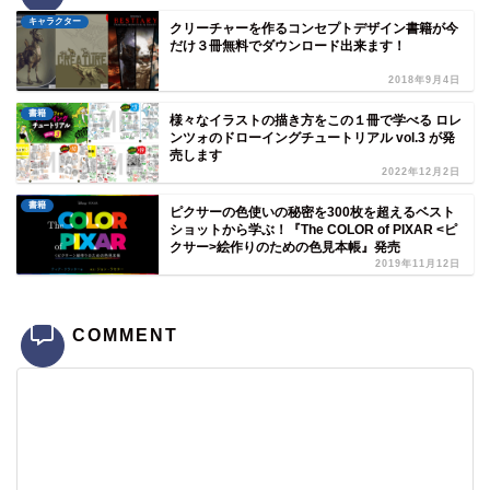
キャラクター
クリーチャーを作るコンセプトデザイン書籍が今
だけ３冊無料でダウンロード出来ます！
2018年9月4日
書籍
様々なイラストの描き方をこの１冊で学べる ロレ
ンツォのドローイングチュートリアル vol.3 が発
売します
2022年12月2日
書籍
ピクサーの色使いの秘密を300枚を超えるベスト
ショットから学ぶ！『The COLOR of PIXAR <ピ
クサー>絵作りのための色見本帳』発売
2019年11月12日
COMMENT