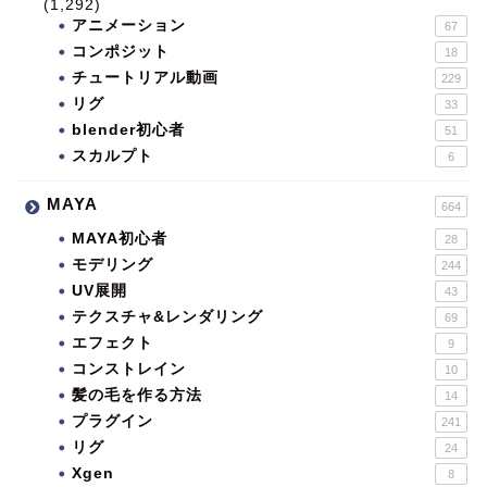
(1,292)
アニメーション
67
コンポジット
18
チュートリアル動画
229
リグ
33
blender初心者
51
スカルプト
6
MAYA
664
MAYA初心者
28
モデリング
244
UV展開
43
テクスチャ&レンダリング
69
エフェクト
9
コンストレイン
10
髪の毛を作る方法
14
プラグイン
241
リグ
24
Xgen
8