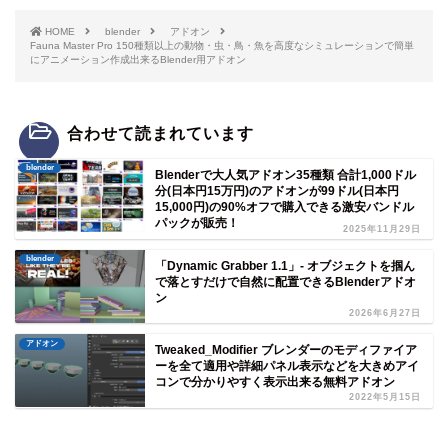
HOME
blender
アドオン
Fauna Master Pro 150種類以上の動物・虫・鳥・魚を高度なシミュレーションで簡単
にアニメーション作成出来るBlender用アドオン
合わせて読まれています
blender
Blenderで大人気アドオン35種類 合計1,000ドル
分(日本円15万円)のアドオンが99ドル(日本円
15,000円)の90%オフで購入できる激安バンドル
パックが販売！
2025年11月29日
blender
「Dynamic Grabber 1.1」- オブジェクトを掴ん
で落とすだけで自然に配置できるBlenderアドオ
ン
2026年6月27日
アドオン
Tweaked_Modifier ブレンダーのモディファイア
ーを全て適用や詳細パネル表示などを大きめアイ
コンで分かりやすく表示出来る無料アドオン
2022年5月15日