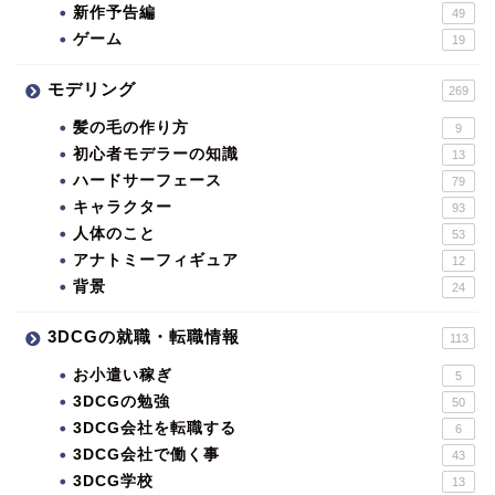
新作予告編
49
ゲーム
19
モデリング
269
髪の毛の作り方
9
初心者モデラーの知識
13
ハードサーフェース
79
キャラクター
93
人体のこと
53
アナトミーフィギュア
12
背景
24
3DCGの就職・転職情報
113
お小遣い稼ぎ
5
3DCGの勉強
50
3DCG会社を転職する
6
3DCG会社で働く事
43
3DCG学校
13