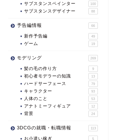
サブスタンスペインター
100
サブスタンスデザイナー
88
予告編情報
66
新作予告編
49
ゲーム
19
モデリング
269
髪の毛の作り方
9
初心者モデラーの知識
13
ハードサーフェース
79
キャラクター
93
人体のこと
53
アナトミーフィギュア
12
背景
24
3DCGの就職・転職情報
113
お小遣い稼ぎ
5