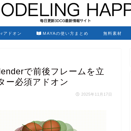
derアドオン
MAYAの使い方まとめ
無料素材
g – Blenderで前後フレームを立
ター必須アドオン
2025年11月17日