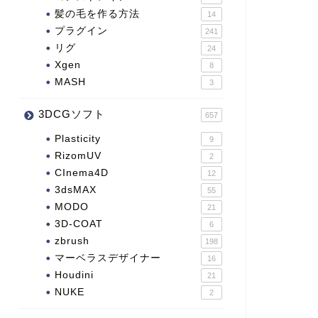
髪の毛を作る方法
14
プラグイン
241
リグ
24
Xgen
8
MASH
3
3DCGソフト
657
Plasticity
9
RizomUV
2
CInema4D
12
3dsMAX
55
MODO
21
3D-COAT
6
zbrush
198
マーベラスデザイナー
16
Houdini
21
NUKE
2