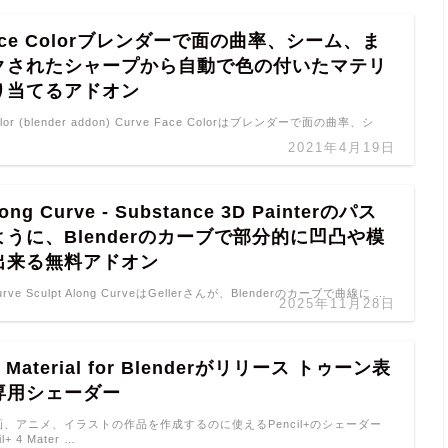
Face Colorブレンダーで面の曲率、シーム、ま
クされたシャープから自動で色の付いたマテリ
り当てるアドオン
Color (blender addon) Curve Face Colorはブレンダーで面の曲率、シ
2021年4月19日
long Curve - Substance 3D Painterのパス
うに、Blenderのカーブで部分的に凹凸や模
出来る無料アドオン
 Curve Sculpt Along CurveはGellerさんが、Blenderのカーブで曲線に …
2025年11月28日
 4 Material for Blenderがリリース トゥーン表
専用シェーダー
セル画、アニメ、イラストの作品を作成するのに使えるPencil+のシェーダー
l+ 4 Mater …