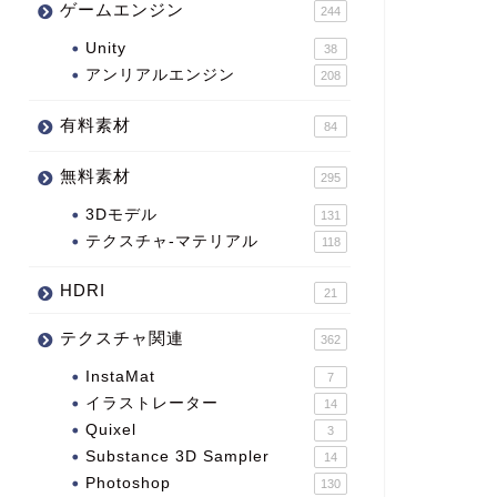
ゲームエンジン
244
Unity
38
アンリアルエンジン
208
有料素材
84
無料素材
295
3Dモデル
131
テクスチャ-マテリアル
118
HDRI
21
テクスチャ関連
362
InstaMat
7
イラストレーター
14
Quixel
3
Substance 3D Sampler
14
Photoshop
130