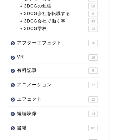
3DCGの勉強
50
3DCG会社を転職する
6
3DCG会社で働く事
43
3DCG学校
13
アフターエフェクト
16
VR
16
有料記事
5
アニメーション
32
エフェクト
12
短編映像
14
書籍
101