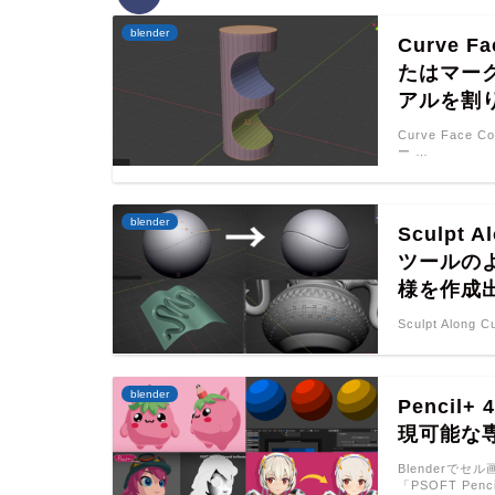
blender
Curve 
たはマー
アルを割
Curve Face 
ー …
blender
Sculpt A
ツールのよ
様を作成
Sculpt Along
blender
Pencil+
現可能な
Blenderで
「PSOFT Penci