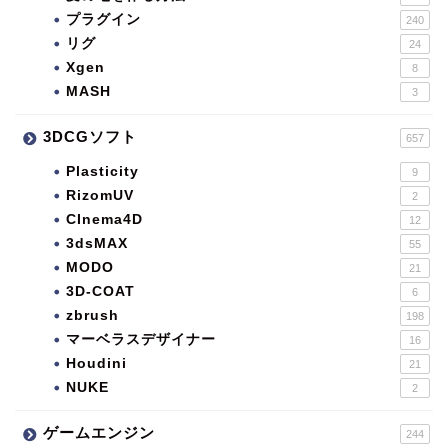
プラグイン
240
リグ
24
Xgen
8
MASH
3
3DCGソフト
657
Plasticity
9
RizomUV
2
CInema4D
12
3dsMAX
55
MODO
21
3D-COAT
6
zbrush
198
マーベラスデザイナー
16
Houdini
21
NUKE
2
ゲームエンジン
244